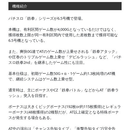
機種紹介
パチスロ「鉄拳」シリーズが6.5号機で登場。
本機は、有利区間ゲーム数が4,000Gとなっているだけではなく、
獲得枚数上限が同一有利区間内で使用した差枚数まで獲得可能な
6.5号機となっている。
また、爽快0G連でATのゲーム数が上乗せされる「鉄拳アタック」
や圧巻のトリプルゲーム数上乗せ「デビルラッシュ」など、「パチ
スロ鉄拳2nd」を継承したゲーム性にも注目。
基本仕様は、初期ゲーム数50G＋α・1ゲーム約1.3枚純増のAT機
で、継続システムはゲーム数上乗せ型。
通常時は、主にボーナスやCZ「鉄拳バトル」などからAT「鉄拳ラ
ッシュ」突入を目指す。
ボーナスは大きくビッグボーナス(192枚or約115枚獲得)とレギュラ
ーボーナス(48枚獲得)の2種類だが、AT以上確定となる特殊ボーナ
スが発生する場合もある。
AT中の演出は「チャンス告知タイプ」「衝撃告知タイプ(完全告