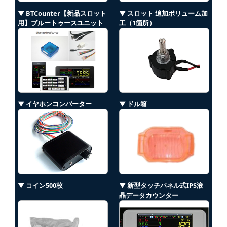
▼ BTCounter【新品スロット
▼ スロット 追加ボリューム加
用】ブルートゥースユニット
工（1箇所）
▼ イヤホンコンバーター
▼ ドル箱
▼ コイン500枚
▼ 新型タッチパネル式IPS液
晶データカウンター