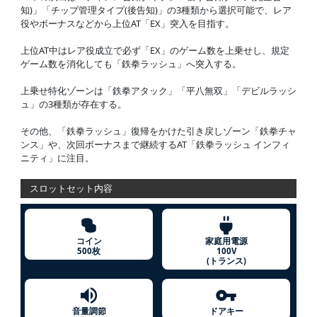
知)」「チップ管理タイプ(後告知)」の3種類から選択可能で、レア
役やボーナスなどから上位AT「EX」突入を目指す。
上位AT中はレア役成立で必ず「EX」のゲーム数を上乗せし、規定
ゲーム数を消化しても「鉄拳ラッシュ」へ突入する。
上乗せ特化ゾーンは「鉄拳アタック」「平八無双」「デビルラッシ
ュ」の3種類が存在する。
その他、「鉄拳ラッシュ」復帰をかけた引き戻しゾーン「鉄拳チャ
ンス」や、次回ボーナスまで継続するAT「鉄拳ラッシュ インフィ
ニティ」に注目。
スロットセット内容
コイン
家庭用電源
500枚
100V
(トランス)
音量調節
ドアキー