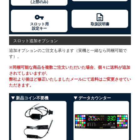
(上部のみ)
スロット用
取扱説明書
設定キー
スロット追加オプション
追加オプションのご注文も承ります（実機と一緒なら同梱可能で
す）。
※同梱可能な商品を複数ご注文いただいた場合、個々に送料が追加
されてしまいますが、
弊社より後ほど修正いたしましたメールにて送料はご変更させてい
ただきます。
▼ 新品コイン不要機
▼ データカウンター