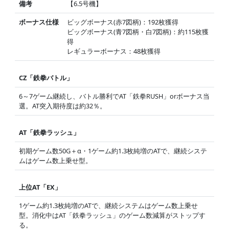
備考
【6.5号機】
ボーナス仕様
ビッグボーナス(赤7図柄)：192枚獲得
ビッグボーナス(青7図柄・白7図柄)：約115枚獲
得
レギュラーボーナス：48枚獲得
CZ「鉄拳バトル」
6～7ゲーム継続し、バトル勝利でAT「鉄拳RUSH」orボーナス当
選。AT突入期待度は約32％。
AT「鉄拳ラッシュ」
初期ゲーム数50G＋α・1ゲーム約1.3枚純増のATで、継続システ
ムはゲーム数上乗せ型。
上位AT「EX」
1ゲーム約1.3枚純増のATで、継続システムはゲーム数上乗せ
型。消化中はAT「鉄拳ラッシュ」のゲーム数減算がストップす
る。