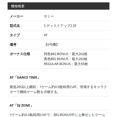
機種概要
メーカー
サミー
型式名
S ディスクアップ2 ZF
タイプ
AT
備考
【6号機】
ボーナス仕様
同色BIG BONUS：最大202枚
異色BIG BONUS：最大202枚
REGULAR BONUS：最大65枚
AT「DANCE TIME」
最低20G以上継続・1ゲーム約0.5枚純増のAT。登場するキャラク
ターで継続ゲーム数を示唆する。
AT「DJ ZONE」
1ゲーム約0.5枚純増のATで、BIG BONUS中に上乗せしたゲーム