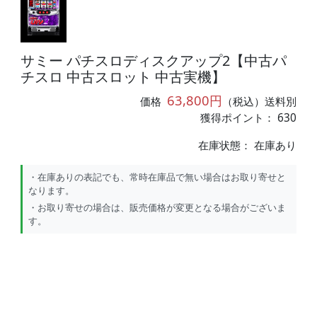
サミー パチスロディスクアップ2【中古パ
チスロ 中古スロット 中古実機】
63,800円
価格
（税込）送料別
獲得ポイント： 630
在庫状態：
在庫あり
・在庫ありの表記でも、常時在庫品で無い場合はお取り寄せと
なります。
・お取り寄せの場合は、販売価格が変更となる場合がございま
す。