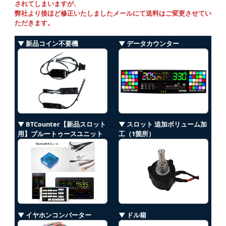
されてしまいますが、
弊社より後ほど修正いたしましたメールにて送料はご変更させてい
ただきます。
▼ 新品コイン不要機
▼ データカウンター
▼ BTCounter【新品スロット
▼ スロット 追加ボリューム加
用】ブルートゥースユニット
工（1箇所）
▼ イヤホンコンバーター
▼ ドル箱