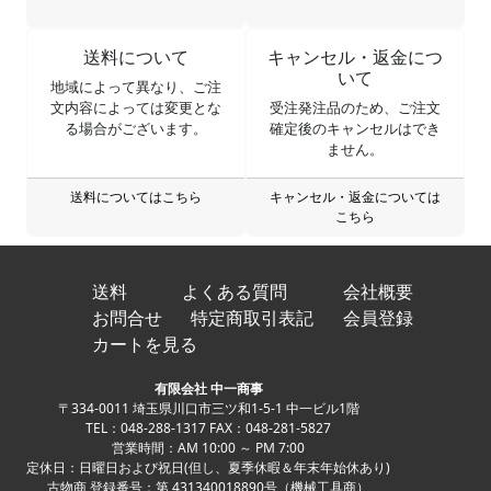
送料について
キャンセル・返金につ
いて
地域によって異なり、ご注
文内容によっては変更とな
受注発注品のため、ご注文
る場合がございます。
確定後のキャンセルはでき
ません。
送料についてはこちら
キャンセル・返金については
こちら
送料
よくある質問
会社概要
お問合せ
特定商取引表記
会員登録
カートを見る
有限会社 中一商事
〒334-0011 埼玉県川口市三ツ和1-5-1 中一ビル1階
TEL：048-288-1317 FAX：048-281-5827
営業時間：AM 10:00 ～ PM 7:00
定休日：日曜日および祝日(但し、夏季休暇＆年末年始休あり)
古物商 登録番号：第 431340018890号（機械工具商）