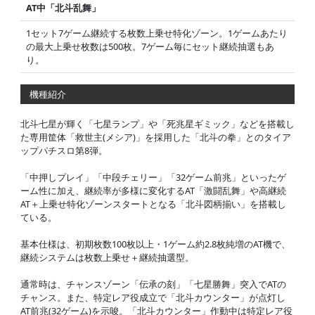
AT中「北斗乱舞」
1セット7ゲーム継続する枚数上乗せ特化ゾーン。1ゲームあたり
の最大上乗せ枚数は500枚。7ゲーム毎にセット継続抽選もあ
り。
機種紹介
北斗七星が輝く「七星ランプ」や「死兆星ギミック」などを搭載し
た専用筐体「救世主(メシア)」を採用した「北斗の拳」とのタイア
ップパチスロ第8弾。
「中押しプレイ」「中段チェリー」「32ゲーム前兆」といったゲ
ーム性に加え、継続率が多様に変化するAT「激闘乱舞」や高継続
AT＋上乗せ特化ゾーンスタートとなる「北斗図柄揃い」を搭載し
ている。
基本仕様は、初期枚数100枚以上・1ゲーム約2.8枚純増のAT機で、
継続システムは枚数上乗せ＋継続抽選型。
通常時は、チャンスゾーン「伝承の刻」「七星勝舞」突入でATの
チャンス。また、特定レア役成立で「北斗カウンター」が点灯し
AT前兆(32ゲーム)を示唆。「北斗カウンター」作動中は特定レア役