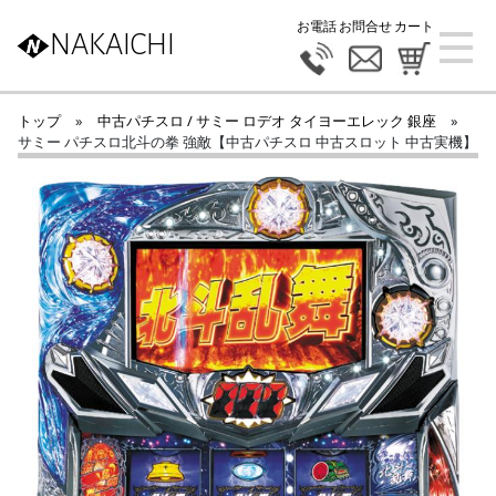
お電話
お問合せ
カート
NAKAICHI
トップ
»
中古パチスロ / サミー ロデオ タイヨーエレック 銀座
»
サミー パチスロ北斗の拳 強敵【中古パチスロ 中古スロット 中古実機】