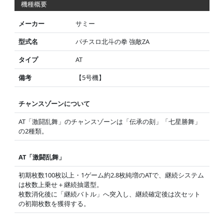
機種概要
メーカー
サミー
型式名
パチスロ北斗の拳 強敵ZA
タイプ
AT
備考
【5号機】
チャンスゾーンについて
AT「激闘乱舞」のチャンスゾーンは「伝承の刻」「七星勝舞」
の2種類。
AT「激闘乱舞」
初期枚数100枚以上・1ゲーム約2.8枚純増のATで、継続システム
は枚数上乗せ＋継続抽選型。
枚数消化後に「継続バトル」へ突入し、継続確定後は次セット
の初期枚数を獲得する。