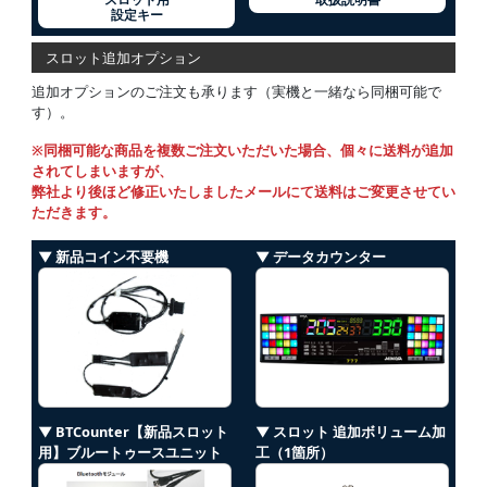
設定キー
スロット追加オプション
追加オプションのご注文も承ります（実機と一緒なら同梱可能で
す）。
※同梱可能な商品を複数ご注文いただいた場合、個々に送料が追加
されてしまいますが、
弊社より後ほど修正いたしましたメールにて送料はご変更させてい
ただきます。
▼ 新品コイン不要機
▼ データカウンター
▼ BTCounter【新品スロット
▼ スロット 追加ボリューム加
用】ブルートゥースユニット
工（1箇所）