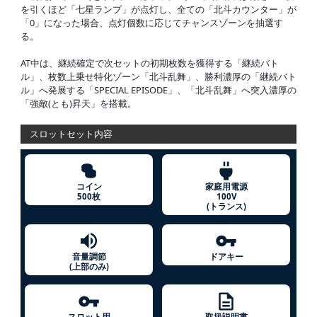
を引くほど「七星ランプ」が点灯し、全ての「北斗カウンター」が
「0」になった場合、点灯個数に応じてチャンスゾーンを抽選す
る。
AT中は、継続確定で次セットの初期枚数を獲得する「継続バト
ル」、枚数上乗せ特化ゾーン「北斗乱舞」、勝利濃厚の「継続バト
ル」へ発展する「SPECIAL EPISODE」、「北斗乱舞」へ突入濃厚の
「強敵(とも)昇天」を搭載。
スロットセット内容
コイン
家庭用電源
500枚
100V
(トランス)
音量調節
ドアキー
(上部のみ)
スロット用
取扱説明書