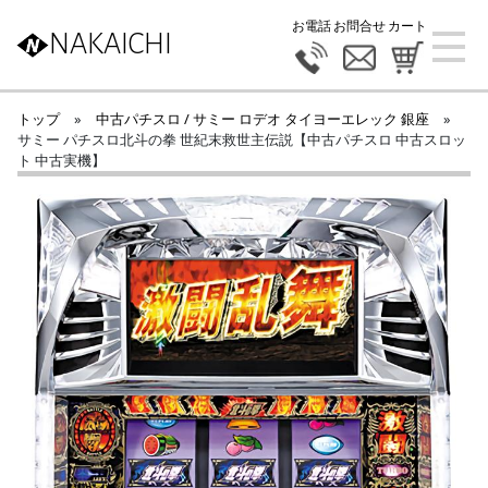
お電話
お問合せ
カート
NAKAICHI
トップ
»
中古パチスロ / サミー ロデオ タイヨーエレック 銀座
»
サミー パチスロ北斗の拳 世紀末救世主伝説【中古パチスロ 中古スロッ
ト 中古実機】