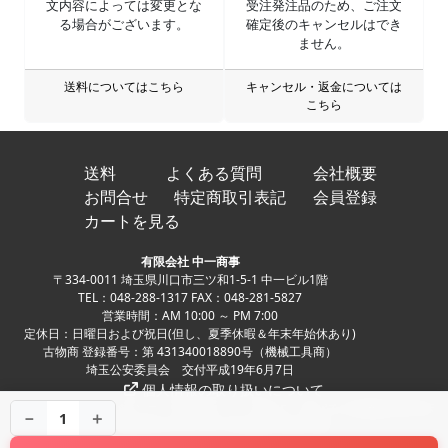
文内容によっては変更とな
受注発注品のため、ご注文
る場合がございます。
確定後のキャンセルはでき
ません。
送料についてはこちら
キャンセル・返金については
こちら
送料
よくある質問
会社概要
お問合せ
特定商取引表記
会員登録
カートを見る
有限会社 中一商事
〒334-0011 埼玉県川口市三ツ和1-5-1 中一ビル1階
TEL：048-288-1317 FAX：048-281-5827
営業時間：AM 10:00 ～ PM 7:00
定休日：日曜日および祝日(但し、夏季休暇＆年末年始休あり)
古物商 登録番号：第 431340018890号（機械工具商）
埼玉公安委員会 交付平成19年6月7日
個人情報の取り扱いについて
Copyright ©
中古パチンコ、中古スロット、家スロ、家パチの実機販売専門店
－
＋
1
NAKAICHI CO.,LTD. All Rights Reserved.