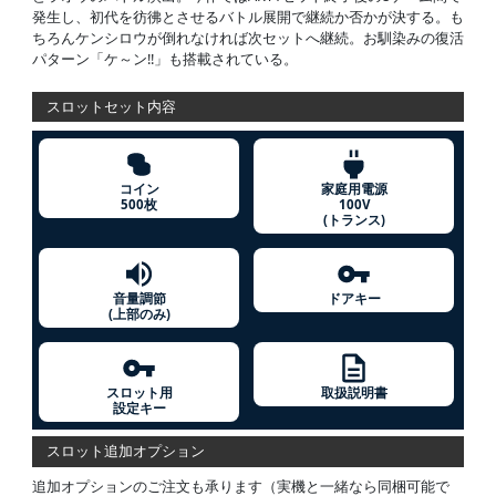
発生し、初代を彷彿とさせるバトル展開で継続か否かが決する。も
ちろんケンシロウが倒れなければ次セットへ継続。お馴染みの復活
パターン「ケ～ン!!」も搭載されている。
スロットセット内容
コイン
家庭用電源
500枚
100V
(トランス)
音量調節
ドアキー
(上部のみ)
スロット用
取扱説明書
設定キー
スロット追加オプション
追加オプションのご注文も承ります（実機と一緒なら同梱可能で