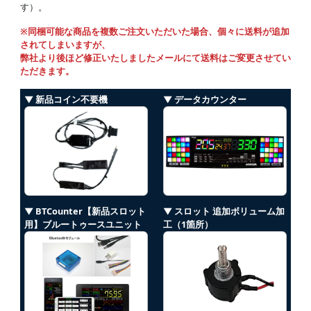
す）。
※同梱可能な商品を複数ご注文いただいた場合、個々に送料が追加
されてしまいますが、
弊社より後ほど修正いたしましたメールにて送料はご変更させてい
ただきます。
▼ 新品コイン不要機
▼ データカウンター
▼ BTCounter【新品スロット
▼ スロット 追加ボリューム加
用】ブルートゥースユニット
工（1箇所）