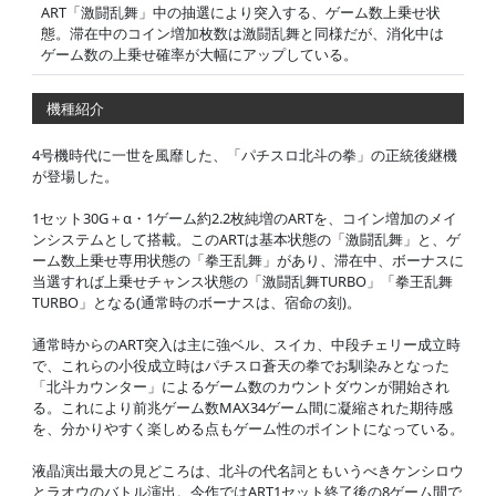
ART「激闘乱舞」中の抽選により突入する、ゲーム数上乗せ状
態。滞在中のコイン増加枚数は激闘乱舞と同様だが、消化中は
ゲーム数の上乗せ確率が大幅にアップしている。
機種紹介
4号機時代に一世を風靡した、「パチスロ北斗の拳」の正統後継機
が登場した。
1セット30G＋α・1ゲーム約2.2枚純増のARTを、コイン増加のメイ
ンシステムとして搭載。このARTは基本状態の「激闘乱舞」と、ゲ
ーム数上乗せ専用状態の「拳王乱舞」があり、滞在中、ボーナスに
当選すれば上乗せチャンス状態の「激闘乱舞TURBO」「拳王乱舞
TURBO」となる(通常時のボーナスは、宿命の刻)。
通常時からのART突入は主に強ベル、スイカ、中段チェリー成立時
で、これらの小役成立時はパチスロ蒼天の拳でお馴染みとなった
「北斗カウンター」によるゲーム数のカウントダウンが開始され
る。これにより前兆ゲーム数MAX34ゲーム間に凝縮された期待感
を、分かりやすく楽しめる点もゲーム性のポイントになっている。
液晶演出最大の見どころは、北斗の代名詞ともいうべきケンシロウ
とラオウのバトル演出。今作ではART1セット終了後の8ゲーム間で