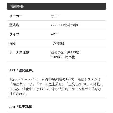
機種概要
メーカー
サミー
型式名
パチスロ北斗の拳F
タイプ
ART
備考
【5号機】
ボーナス仕様
宿命の刻：約113枚
TURBO：約76枚
ART「激闘乱舞」
1セット30＋α・1ゲーム約2.2枚純増のARTで、継続システムは
「継続率ループ」「ゲーム数上乗せ」「上乗せZONE」を搭載し
ている。消化中には主にレア小役成立時にゲーム数の上乗せが
抽選される。
ART「拳王乱舞」