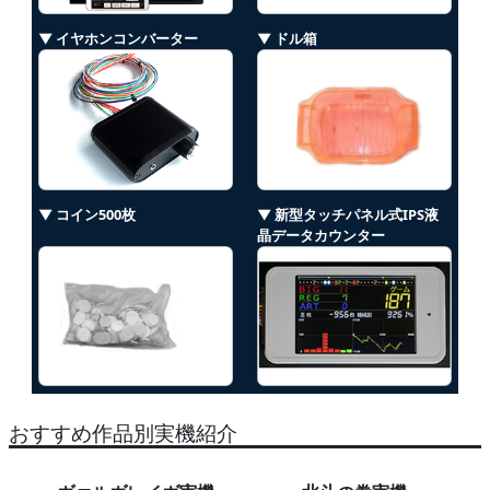
▼ イヤホンコンバーター
▼ ドル箱
▼ コイン500枚
▼ 新型タッチパネル式IPS液
晶データカウンター
おすすめ作品別実機紹介