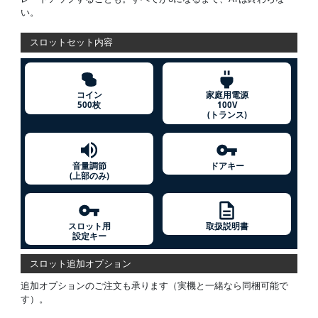
い。
スロットセット内容
コイン
家庭用電源
500枚
100V
(トランス)
音量調節
ドアキー
(上部のみ)
スロット用
取扱説明書
設定キー
スロット追加オプション
追加オプションのご注文も承ります（実機と一緒なら同梱可能で
す）。