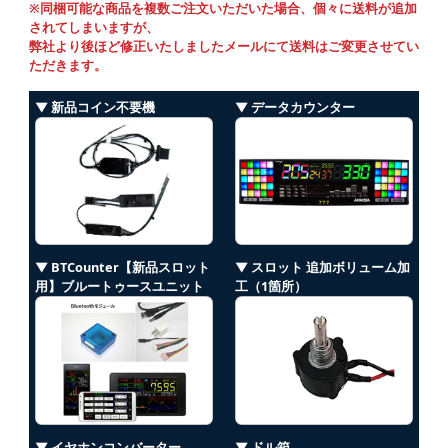
※同梱可能な商品を複数ご注文いただいた場合、個々に送料が追加
されてしまいますが、
弊社より後ほど修正いたしましたメールにて送料はご変更させてい
ただきます。
▼ 新品コイン不要機
▼ データカウンター
▼ BTCounter【新品スロット
▼ スロット 追加ボリューム加
用】ブルートゥースユニット
工（1箇所）
▼ イヤホンコンバーター
▼ ドル箱