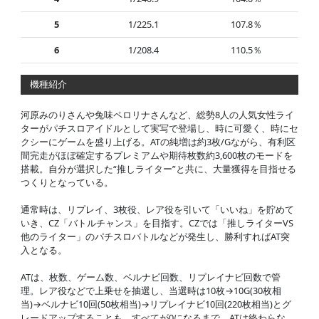
5
1/225.1
107.8％
6
1/208.4
110.5％
機種紹介
河原みのりさんや兔味ペロリナさんなど、総勢8人の人気女性ライ
ターがパチスロアイドルとして実写で登場し、時に可愛く、時にセ
クシーにゲームを盛り上げる。ATの純増は約3枚/Gながら、有利区
間完走がほぼ確定するプレミアムや期待枚数約3,600枚のモードを
搭載。自分が選択した“推しライター”と共に、大量獲得を目指せる
つくりとなっている。
通常時は、リプレイ、3枚役、レア役を引いて「いいね」を貯めて
いき、CZ「バトルチャンス」を目指す。CZでは「推しライターVS
他のライター」のパチスロバトルなどが発生し、勝利すればAT突
入となる。
ATは、枚数、ゲーム数、ベルナビ回数、リプレイナビ回数で管
理。レア役などで上乗せを抽選し、当選時は10枚→10G(30枚相
当)→ベルナビ10回(50枚相当)→リプレイナビ10回(220枚相当)とグ
レードアップすることも。すべてが0になるまで、ATは終わらな