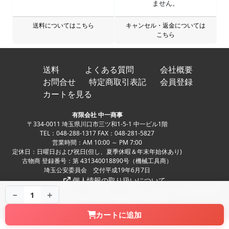
ません。
送料についてはこちら
キャンセル・返金については
こちら
送料
よくある質問
会社概要
お問合せ
特定商取引表記
会員登録
カートを見る
有限会社 中一商事
〒334-0011 埼玉県川口市三ツ和1-5-1 中一ビル1階
TEL：048-288-1317 FAX：048-281-5827
営業時間：AM 10:00 ～ PM 7:00
定休日：日曜日および祝日(但し、夏季休暇＆年末年始休あり)
古物商 登録番号：第 431340018890号（機械工具商）
埼玉公安委員会 交付平成19年6月7日
個人情報の取り扱いについて
Copyright ©
中古パチンコ、中古スロット、家スロ、家パチの実機販売専門店
－
＋
1
NAKAICHI CO.,LTD. All Rights Reserved.
カートに追加