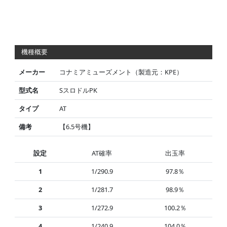
機種概要
メーカー
コナミアミューズメント（製造元：KPE）
型式名
SスロドルPK
タイプ
AT
備考
【6.5号機】
設定
AT確率
出玉率
1
1/290.9
97.8％
2
1/281.7
98.9％
3
1/272.9
100.2％
4
1/240.9
104.0％