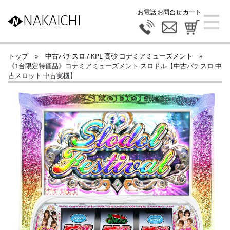
お電話
お問合せ
カート
NAKAICHI
トップ
»
中古パチスロ / KPE 高砂 コナミアミューズメント
»
《1台限定特価品》コナミアミューズメント スロドル【中古パチスロ 中
古スロット 中古実機】