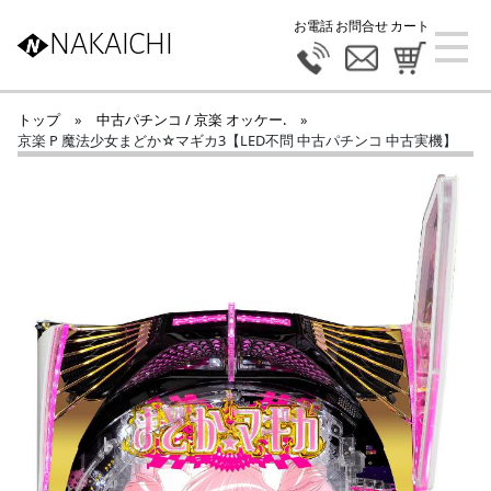
お電話
お問合せ
カート
NAKAICHI
トップ
»
中古パチンコ / 京楽 オッケー.
»
京楽 P 魔法少女まどか☆マギカ3【LED不問 中古パチンコ 中古実機】