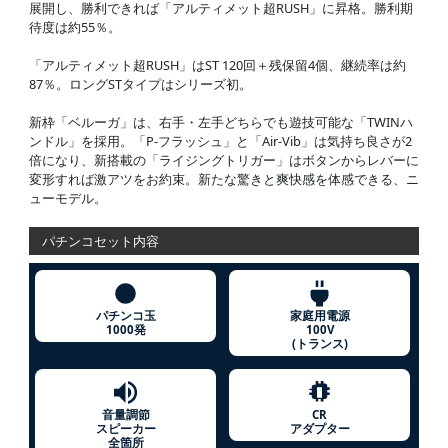
展開し、勝利できれば「アルティメット超RUSH」に昇格。勝利期
待度は約55％。
「アルティメット超RUSH」はST 120回＋残保留4個、継続率は約
87％。ロングSTタイプはシリーズ初。
新枠「ベルーガ」は、右手・左手どちらでも遊技可能な「TWINハ
ンドル」を採用。「P-フラッシュ」と「Air-Vib」は気持ち良さが2
倍になり、新搭載の「ライジングトリガー」はボタンからレバーに
変形すれば激アツをお約束。新たな驚きと爽快感を体感できる、ニ
ューモデル。
パチンコセット内容
パチンコ玉
家庭用電源
1000発
100V
(トランス)
音量調節
CR
スピーカー
アダプター
全箇所