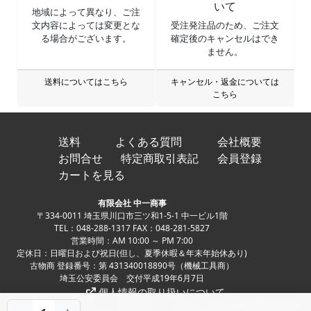
いて
地域によって異なり、ご注
文内容によっては変更とな
受注発注品のため、ご注文
る場合がございます。
確定後のキャンセルはでき
ません。
送料についてはこちら
キャンセル・返金については
こちら
送料
よくある質問
会社概要
お問合せ
特定商取引表記
会員登録
カートを見る
有限会社 中一商事
〒334-0011 埼玉県川口市三ツ和1-5-1 中一ビル1階
TEL：048-288-1317 FAX：048-281-5827
営業時間：AM 10:00 ～ PM 7:00
定休日：日曜日および祝日(但し、夏季休暇＆年末年始休あり)
古物商 登録番号：第 431340018890号（機械工具商）
埼玉公安委員会 交付平成19年6月7日
個人情報の取り扱いについて
Copyright ©
中古パチンコ、中古スロット、家スロ、家パチの実機販売専門店