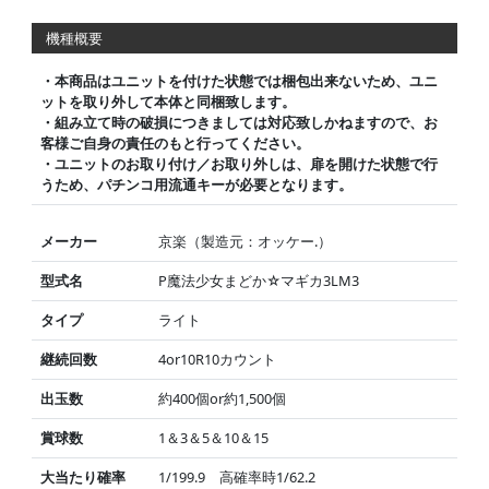
機種概要
・本商品はユニットを付けた状態では梱包出来ないため、ユニ
ットを取り外して本体と同梱致します。
・組み立て時の破損につきましては対応致しかねますので、お
客様ご自身の責任のもと行ってください。
・ユニットのお取り付け／お取り外しは、扉を開けた状態で行
うため、パチンコ用流通キーが必要となります。
メーカー
京楽（製造元：オッケー.）
型式名
P魔法少女まどか☆マギカ3LM3
タイプ
ライト
継続回数
4or10R10カウント
出玉数
約400個or約1,500個
賞球数
1＆3＆5＆10＆15
大当たり確率
1/199.9 高確率時1/62.2