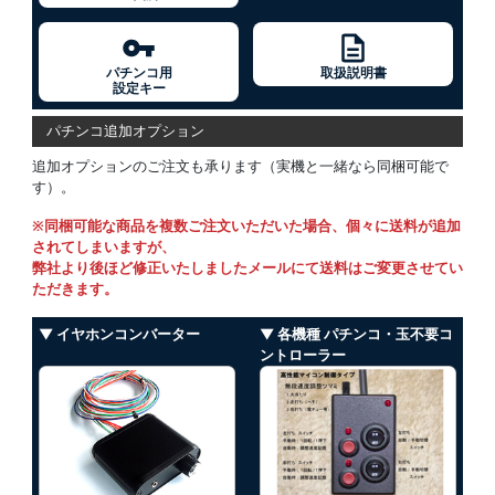
パチンコ用
取扱説明書
設定キー
パチンコ追加オプション
追加オプションのご注文も承ります（実機と一緒なら同梱可能で
す）。
※同梱可能な商品を複数ご注文いただいた場合、個々に送料が追加
されてしまいますが、
弊社より後ほど修正いたしましたメールにて送料はご変更させてい
ただきます。
▼ イヤホンコンバーター
▼ 各機種 パチンコ・玉不要コ
ントローラー