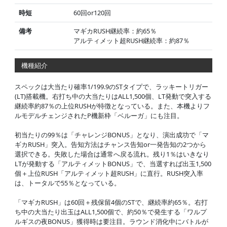
時短
60回or120回
備考
マギカRUSH継続率：約65％
アルティメット超RUSH継続率：約87％
機種紹介
スペックは大当たり確率1/199.9のSTタイプで、ラッキートリガー
(LT)搭載機。右打ち中の大当たりはALL1,500個、LT発動で突入する
継続率約87％の上位RUSHが特徴となっている。また、本機よりフ
ルモデルチェンジされたP機新枠「ベルーガ」にも注目。
初当たりの99％は「チャレンジBONUS」となり、演出成功で「マ
ギカRUSH」突入。告知方法はチャンス告知or一発告知の2つから
選択できる。失敗した場合は通常へ戻る流れ。残り1％はいきなり
LTが発動する「アルティメットBONUS」で、当選すれば出玉1,500
個＋上位RUSH「アルティメット超RUSH」に直行。RUSH突入率
は、トータルで55％となっている。
「マギカRUSH」は60回＋残保留4個のSTで、継続率約65％。右打
ち中の大当たり出玉はALL1,500個で、約50％で発生する「ワルプ
ルギスの夜BONUS」獲得時は要注目。ラウンド消化中にバトルが