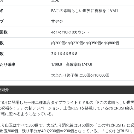
名
PAこの素晴らしい世界に祝福を！VM1
プ
甘デジ
回数
4or7or10R10カウント
数
約200個or約230個or約350個or約800個
数
3＆1＆4＆5＆8
たり確率
1/99.9 高確率時1/47.9
大当たり終了後に50回or10,000回
紹介
24年3月に登場した一種二種混合タイプでライトミドルの『Pこの素晴らしい世界
に祝福を！」』の甘デジバージョン。上位RUSHを搭載しているのにRUSH突入
手軽に遊べるようになっている。
たり出玉はすべて350個で、大当たり消化後はST50回の「このすばRUSH」
で出玉800個、残り半分が4Rで200個or230個となっている。「このすばRUS