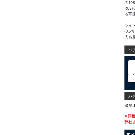
の10
RUS
る可
ライ
(0
人も
パチ
パチ
追加
※同
弊社
▼ 