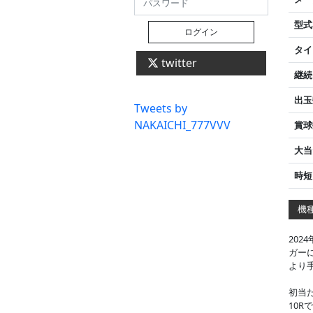
型式
ログイン
タイ
twitter
継続
出玉
Tweets by
NAKAICHI_777VVV
賞球
大当
時短
機種
20
ガー
より
初当
10R