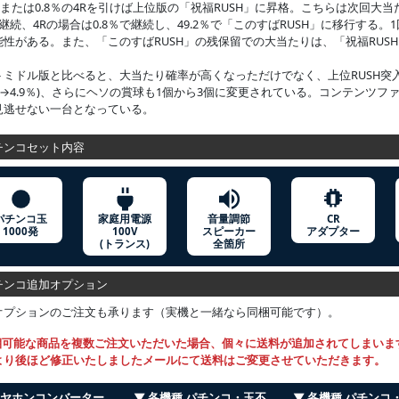
Rまたは0.8％の4Rを引けば上位版の「祝福RUSH」に昇格。こちらは次回大
H継続、4Rの場合は0.8％で継続し、49.2％で「このすばRUSH」に移行する。
能性がある。また、「このすばRUSH」の残保留での大当たりは、「祝福RUS
トミドル版と比べると、大当たり確率が高くなっただけでなく、上位RUSH突
.5％→4.9％)、さらにヘソの賞球も1個から3個に変更されている。コンテンツ
見逃せない一台となっている。
ンコセット内容
パチンコ玉
家庭用電源
音量調節
CR
1000発
100V
スピーカー
アダプター
(トランス)
全箇所
ンコ追加オプション
オプションのご注文も承ります（実機と一緒なら同梱可能です）。
梱可能な商品を複数ご注文いただいた場合、個々に送料が追加されてしまいま
より後ほど修正いたしましたメールにて送料はご変更させていただきます。
イヤホンコンバーター
▼ 各機種 パチンコ・玉不
▼ 各機種 パチンコ