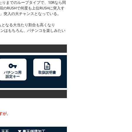
当たりまでのループタイプで、10Rなら同
1回のRUSHで何度も上位RUSHに突入す
H」突入の大チャンスとなっている。
入となる大当たり割合も高くなり
ファンはもちろん、パチンコを楽しみたい
パチンコ用
取扱説明書
設定キー
すが、
・玉不
▼ 裏玉循環加工