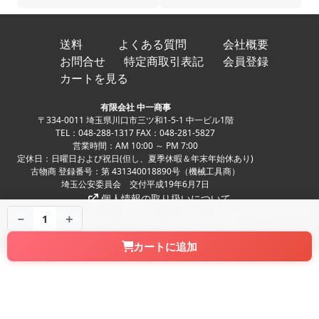
送料
よくある質問
会社概要
お問合せ
特定商取引表記
会員登録
カートを見る
有限会社 中一商事
〒334-0011 埼玉県川口市三ツ和1-5-1 中一ビル1階
TEL：048-288-1317 FAX：048-281-5827
営業時間：AM 10:00 ～ PM 7:00
定休日：日曜日および祝日(但し、夏季休暇＆年末年始休あり)
古物商 登録番号：第 431340018890号（機械工具商）
埼玉公安委員会 交付平成19年6月7日
個人情報の取り扱いについて
Copyright ©
中古パチンコ、中古スロット、家スロ、家パチの実機販売専門店
－
＋
1
NAKAICHI CO.,LTD. All Rights Reserved.
カートに追加