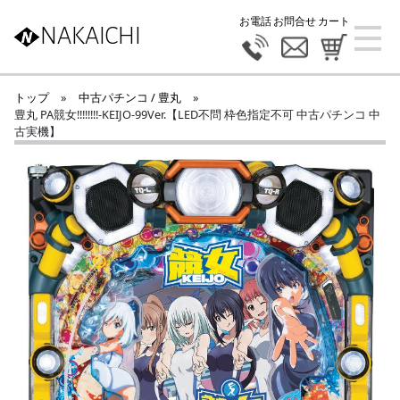
お電話
お問合せ
カート
NAKAICHI
トップ
»
中古パチンコ / 豊丸
»
豊丸 PA競女!!!!!!!!-KEIJO-99Ver.【LED不問 枠色指定不可 中古パチンコ 中
古実機】