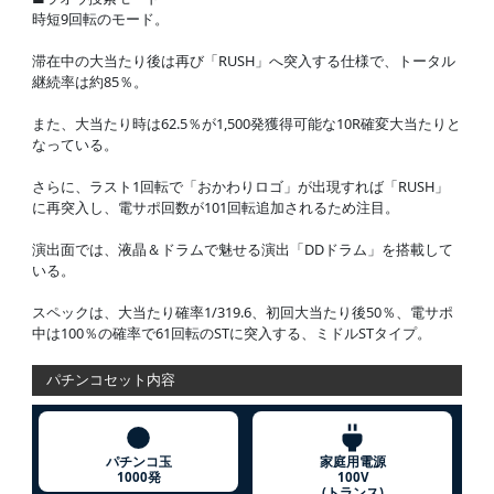
時短9回転のモード。
滞在中の大当たり後は再び「RUSH」へ突入する仕様で、トータル
継続率は約85％。
また、大当たり時は62.5％が1,500発獲得可能な10R確変大当たりと
なっている。
さらに、ラスト1回転で「おかわりロゴ」が出現すれば「RUSH」
に再突入し、電サポ回数が101回転追加されるため注目。
演出面では、液晶＆ドラムで魅せる演出「DDドラム」を搭載して
いる。
スペックは、大当たり確率1/319.6、初回大当たり後50％、電サポ
中は100％の確率で61回転のSTに突入する、ミドルSTタイプ。
パチンコセット内容
パチンコ玉
家庭用電源
1000発
100V
(トランス)