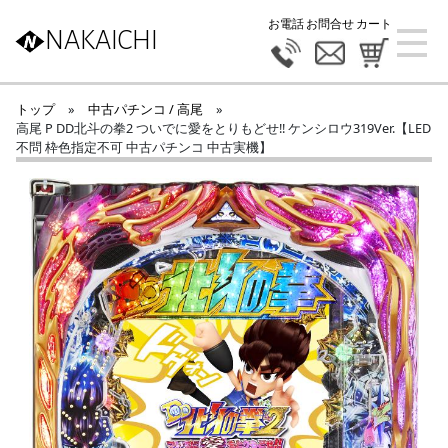
お電話
お問合せ
カート
NAKAICHI
トップ
»
中古パチンコ / 高尾
»
高尾 P DD北斗の拳2 ついでに愛をとりもどせ!! ケンシロウ319Ver.【LED
不問 枠色指定不可 中古パチンコ 中古実機】