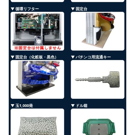
▼ 循環リフター
▼ 固定台
▼ 固定台（化粧板・黒色）
▼ パチンコ用流通キー
▼ 玉1,000発
▼ ドル箱