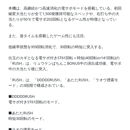
本機は、高継続かつ高速消化の電サポモードを搭載している。初回
確変大当たりが全て1,500発獲得可能なスペックや、右打ち中の大
当たりが50％で電サポ202回転となるゲーム性が特徴となってい
る。
また、遊タイムを搭載したゲーム性にも注目。
低確率状態を959回転消化で、30回転の時短に突入する。
出玉のカギとなる電サポ付きST61回転＋時短(40回転or141回転)の
「RUSH」は、リュウケンぱちんこBONUS中の演出成功後、電サポ
中の大当たり後に突入。
「RUSH」は、「DDDDDRUSH」「あたたRUSH」「ラオウ捜索モ
ード」の3段階で構成されている。
■DDDDDRUSH
電サポ付きST61回転のモード。
■あたたRUSH
時短30回転のモード。
■ラオウ捜索モード