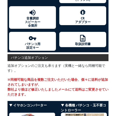
音量調節
CR
スピーカー
アダプター
全箇所
パチンコ用
取扱説明書
設定キー
パチンコ追加オプション
追加オプションのご注文も承ります（実機と一緒なら同梱可能で
す）。
※同梱可能な商品を複数ご注文いただいた場合、個々に送料が追加
されてしまいますが、
弊社より後ほど修正いたしましたメールにて送料はご変更させてい
ただきます。
▼ イヤホンコンバーター
▼ 各機種 パチンコ・玉不要コ
ントローラー