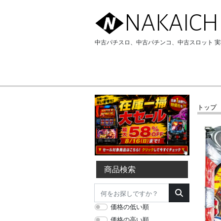
NAKAICH
中古パチスロ、中古パチンコ、中古スロット 
トップ
商品検索
価格の低い順
価格の高い順