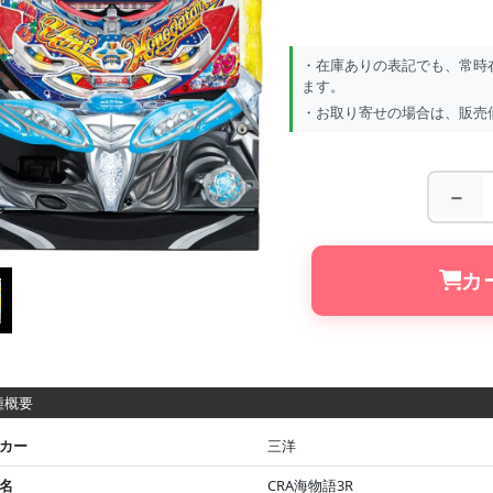
・在庫ありの表記でも、常時
ます。
・お取り寄せの場合は、販売
－
カ
概要
カー
三洋
名
CRA海物語3R