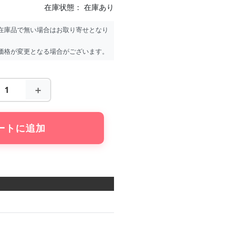
在庫状態：
在庫あり
在庫品で無い場合はお取り寄せとなり
価格が変更となる場合がございます。
＋
ートに追加