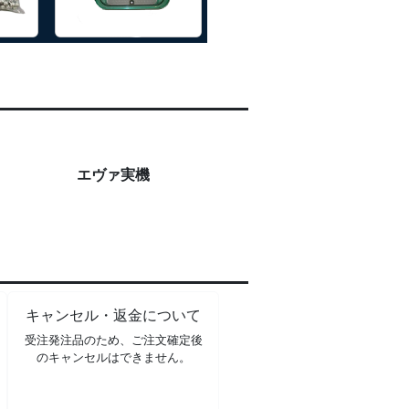
エヴァ実機
キャンセル・返金について
受注発注品のため、ご注文確定後
のキャンセルはできません。