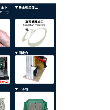
・玉不
▼ 裏玉循環加工
ローラ
▼ 固定台
▼ ドル箱