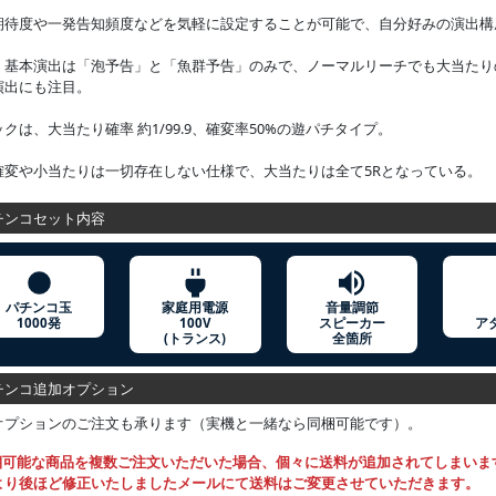
期待度や一発告知頻度などを気軽に設定することが可能で、自分好みの演出構
、基本演出は「泡予告」と「魚群予告」のみで、ノーマルリーチでも大当たり
演出にも注目。
クは、大当たり確率 約1/99.9、確変率50%の遊パチタイプ。
確変や小当たりは一切存在しない仕様で、大当たりは全て5Rとなっている。
ンコセット内容
パチンコ玉
家庭用電源
音量調節
1000発
100V
スピーカー
ア
(トランス)
全箇所
ンコ追加オプション
オプションのご注文も承ります（実機と一緒なら同梱可能です）。
梱可能な商品を複数ご注文いただいた場合、個々に送料が追加されてしまいま
より後ほど修正いたしましたメールにて送料はご変更させていただきます。