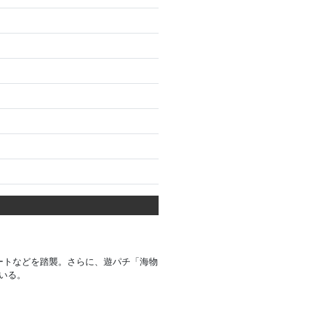
ルートなどを踏襲。さらに、遊パチ「海物
いる。