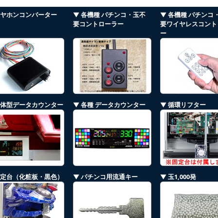
イヤホンコンバーター
▼ 各機種 パチンコ・玉不
▼ 各機種 パチンコ
要コントローラー
要ワイヤレスコント
ー
一体型データカウンター
▼ 各種 データカウンター
▼ 循環リフター
固定台（化粧板・黒色）
▼ パチンコ用流通キー
▼ 玉1,000発