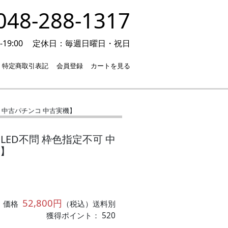
48-288-1317
19:00
定休日：毎週日曜日・祝日
特定商取引表記
会員登録
カートを見る
可 中古パチンコ 中古実機】
【LED不問 枠色指定不可 中
機】
52,800円
価格
（税込）送料別
獲得ポイント： 520