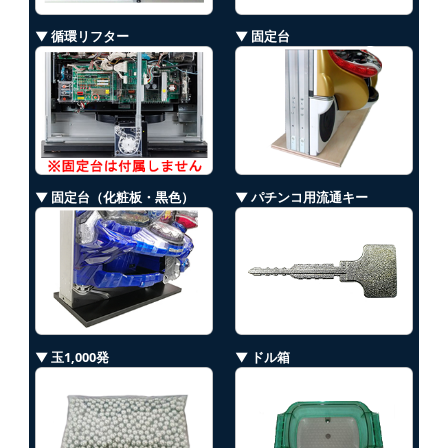
▼ 循環リフター
▼ 固定台
▼ 固定台（化粧板・黒色）
▼ パチンコ用流通キー
▼ 玉1,000発
▼ ドル箱