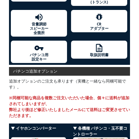
(トランス)
音量調節
CR
スピーカー
アダプター
全箇所
パチンコ用
取扱説明書
設定キー
パチンコ追加オプション
追加オプションのご注文も承ります（実機と一緒なら同梱可能で
す）。
※同梱可能な商品を複数ご注文いただいた場合、個々に送料が追加
されてしまいますが、
弊社より後ほど修正いたしましたメールにて送料はご変更させてい
ただきます。
▼ イヤホンコンバーター
▼ 各機種 パチンコ・玉不要コ
ントローラー