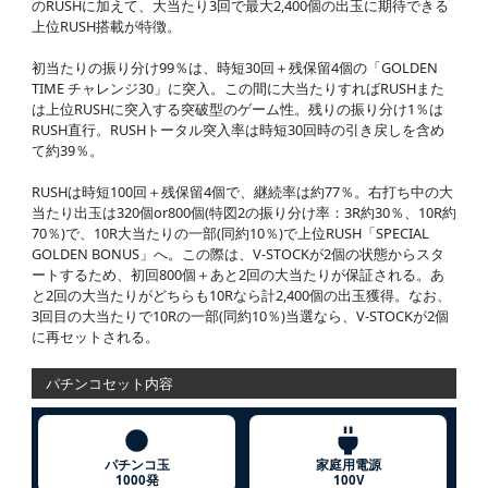
のRUSHに加えて、大当たり3回で最大2,400個の出玉に期待できる
上位RUSH搭載が特徴。
初当たりの振り分け99％は、時短30回＋残保留4個の「GOLDEN
TIME チャレンジ30」に突入。この間に大当たりすればRUSHまた
は上位RUSHに突入する突破型のゲーム性。残りの振り分け1％は
RUSH直行。RUSHトータル突入率は時短30回時の引き戻しを含め
て約39％。
RUSHは時短100回＋残保留4個で、継続率は約77％。右打ち中の大
当たり出玉は320個or800個(特図2の振り分け率：3R約30％、10R約
70％)で、10R大当たりの一部(同約10％)で上位RUSH「SPECIAL
GOLDEN BONUS」へ。この際は、V-STOCKが2個の状態からスタ
ートするため、初回800個＋あと2回の大当たりが保証される。あ
と2回の大当たりがどちらも10Rなら計2,400個の出玉獲得。なお、
3回目の大当たりで10Rの一部(同約10％)当選なら、V-STOCKが2個
に再セットされる。
パチンコセット内容
パチンコ玉
家庭用電源
1000発
100V