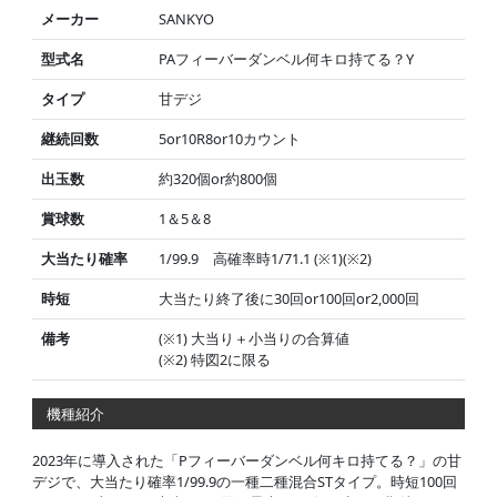
メーカー
SANKYO
型式名
PAフィーバーダンベル何キロ持てる？Y
タイプ
甘デジ
継続回数
5or10R8or10カウント
出玉数
約320個or約800個
賞球数
1＆5＆8
大当たり確率
1/99.9 高確率時1/71.1 (※1)(※2)
時短
大当たり終了後に30回or100回or2,000回
備考
(※1) 大当り＋小当りの合算値
(※2) 特図2に限る
機種紹介
2023年に導入された「Pフィーバーダンベル何キロ持てる？」の甘
デジで、大当たり確率1/99.9の一種二種混合STタイプ。時短100回