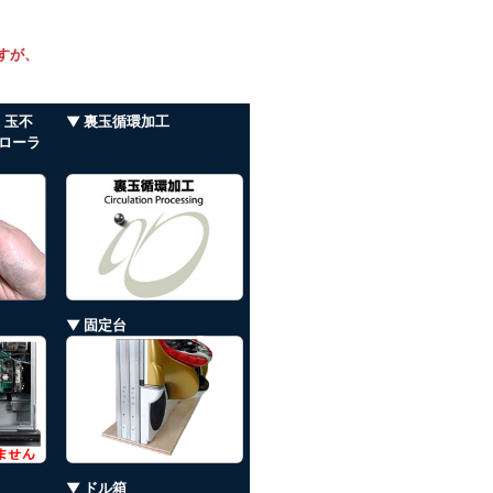
すが、
・玉不
▼ 裏玉循環加工
ローラ
▼ 固定台
▼ ドル箱