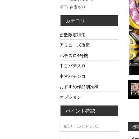
在庫あり
カテゴリ
台数限定特価
アミューズ改造
パチスロ4号機
中古パチスロ
中古パチンコ
おすすめ作品別実機
オプション
ポイント確認
機種
メー