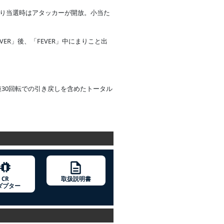
たり当選時はアタッカーが開放。小当た
VER」後、「FEVER」中にまりこと出
時短30回転での引き戻しを含めたトータル
CR
取扱説明書
ダプター