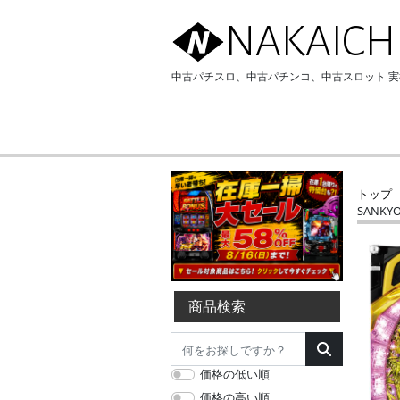
NAKAICH
中古パチスロ、中古パチンコ、中古スロット 
トップ
SANK
商品検索
価格の低い順
価格の高い順