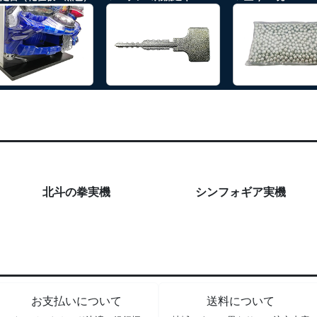
北斗の拳実機
シンフォギア実機
お支払いについて
送料について