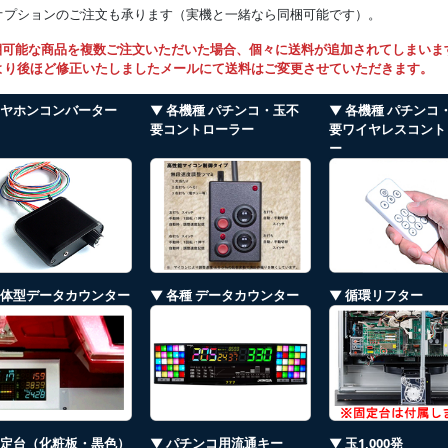
オプションのご注文も承ります（実機と一緒なら同梱可能です）。
梱可能な商品を複数ご注文いただいた場合、個々に送料が追加されてしまいま
より後ほど修正いたしましたメールにて送料はご変更させていただきます。
イヤホンコンバーター
▼ 各機種 パチンコ・玉不
▼ 各機種 パチンコ
要コントローラー
要ワイヤレスコント
ー
一体型データカウンター
▼ 各種 データカウンター
▼ 循環リフター
固定台（化粧板・黒色）
▼ パチンコ用流通キー
▼ 玉1,000発