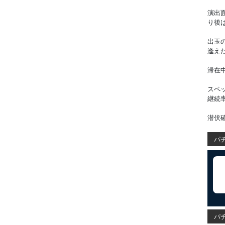
演出
り後
出玉の
逢え
滞在中
スペッ
継続率
潜伏
パチ
パチ