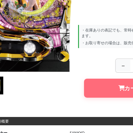
・在庫ありの表記でも、常時
ます。
・お取り寄せの場合は、販売
－
カ
概要
カー
SANKYO