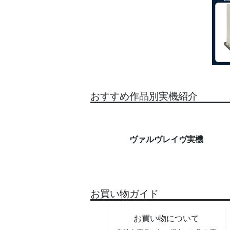
おすすめ作品別実機紹介
ヴァルヴレイヴ実機
お買い物ガイド
お買い物について