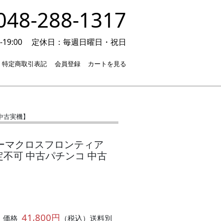
48-288-1317
19:00
定休日：毎週日曜日・祝日
特定商取引表記
会員登録
カートを見る
 中古実機】
ーバーマクロスフロンティア
定不可 中古パチンコ 中古
41,800円
価格
（税込）送料別