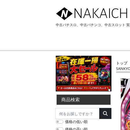
NAKAICH
中古パチスロ、中古パチンコ、中古スロット 
トップ
SANK
商品検索
価格の低い順
価格の高い順