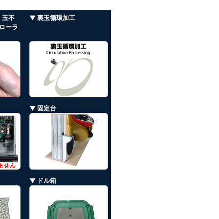
・玉不
▼ 裏玉循環加工
ローラ
▼ 固定台
▼ ドル箱