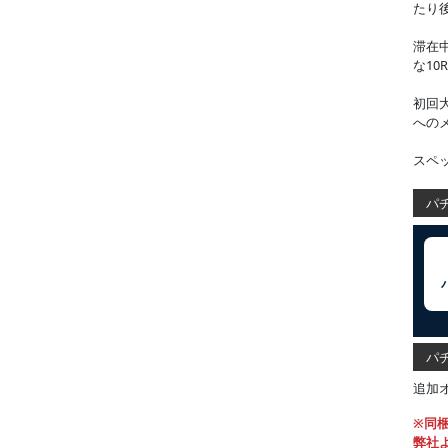
たり
滞在中
な10
初回
への
スペッ
パチ
パチ
追加
※同
弊社