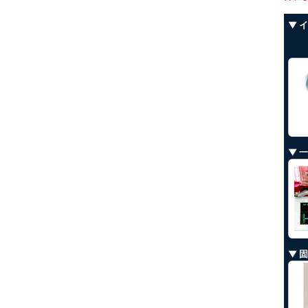
▼ 
▼ 
▼ 