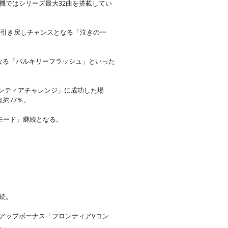
機ではシリーズ最大32曲を搭載してい
の引き戻しチャンスとなる「泣きの一
なる「バルキリーフラッシュ」といった
ロンティアチャレンジ」に成功した場
約77％。
モード」継続となる。
続。
アップボーナス「フロンティアVコン
。