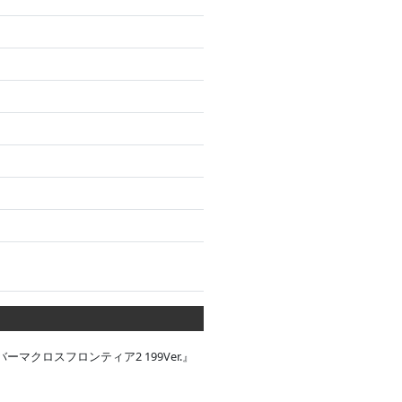
クロスフロンティア2 199Ver.』