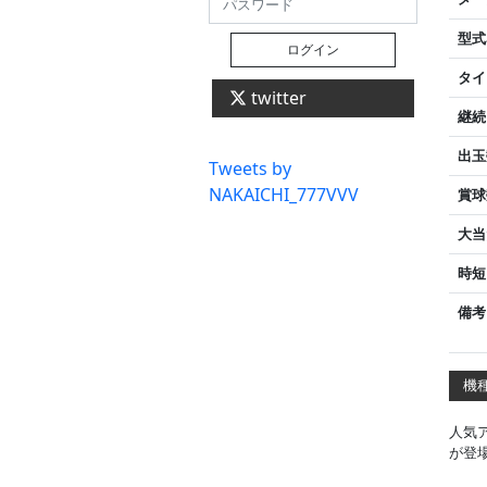
型式
ログイン
タイ
twitter
継続
出玉
Tweets by
NAKAICHI_777VVV
賞球
大当
時短
備考
機種
人気ア
が登