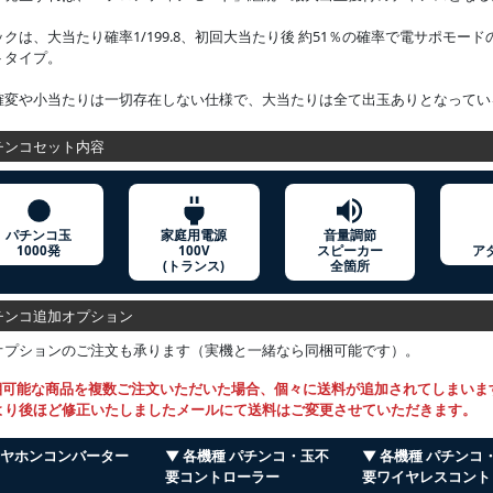
ックは、大当たり確率1/199.8、初回大当たり後 約51％の確率で電サポモ
トタイプ。
確変や小当たりは一切存在しない仕様で、大当たりは全て出玉ありとなってい
ンコセット内容
パチンコ玉
家庭用電源
音量調節
1000発
100V
スピーカー
ア
(トランス)
全箇所
ンコ追加オプション
オプションのご注文も承ります（実機と一緒なら同梱可能です）。
梱可能な商品を複数ご注文いただいた場合、個々に送料が追加されてしまいま
より後ほど修正いたしましたメールにて送料はご変更させていただきます。
イヤホンコンバーター
▼ 各機種 パチンコ・玉不
▼ 各機種 パチンコ
要コントローラー
要ワイヤレスコント