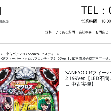
TEL：0
I
営業時間：10:00-
実機販売
送料
よくある質問
会社概要
お問合せ
»
中古パチンコ / SANKYO ビスティ
»
YO CRフィーバーマクロスフロンティア2 199Ver.【LED不問 枠色指定不可 中
SANKYO CRフ
2 199Ver.【LE
コ 中古実機】