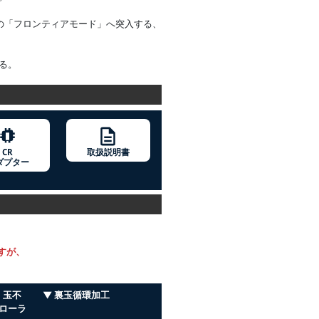
ードの「フロンティアモード」へ突入する、
る。
CR
取扱説明書
ダプター
すが、
・玉不
▼ 裏玉循環加工
ローラ