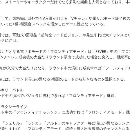
は、ストーリーやキャラクターだけでなく多彩な楽曲も人気となっており、本
として、図柄揃い以外でもV入賞が狙える「Vチャレ」や電サポモード終了後
といった1種2種混合スペックを活かしたゲーム性となっている。
面では、可動式3面液晶「超時空ワイドビジョン」や発生すれば大チャンスと
ックに注目。
のカギとなる電サポモードの「フロンティアモード」は「FEVER」中の「フ
「Vチャレ」成功後の大当たりラウンド演出で成功した場合に突入し、継続率は
中はV入賞で大当たりとなり、ラウンド中の演出に成功すれば「フロンティア
時には、ラウンド演出の異なる2種類のモードから好きなものを選択できる。
ルキリーバトル
ンド中の演出でバジュラに勝利できれば「フロンティアモード」継続。
ャラクシーライブ
ンド中の「フロンティアチャレンジ」に成功すれば「フロンティアモード」継
、「シェリル」「ランカ」「アルト」のキャラクター毎に演出が異なるランク
が発生すれば、「フロンティアモード」継続＋最大出玉獲得のチャンスとなる