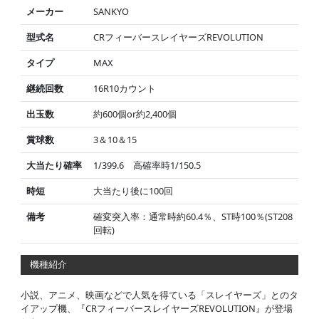
メーカー
SANKYO
型式名
CRフィーバースレイヤーズREVOLUTION
タイプ
MAX
継続回数
16R10カウント
出玉数
約600個or約2,400個
賞球数
3＆10＆15
大当たり確率
1/399.6 高確率時1/150.5
時短
大当たり後に100回
備考
確変突入率：通常時約60.4％、ST時100％(ST208
回転)
機種紹介
小説、アニメ、映画などで人気を得ている「スレイヤーズ」とのタ
イアップ機、『CRフィーバースレイヤーズREVOLUTION』が登場