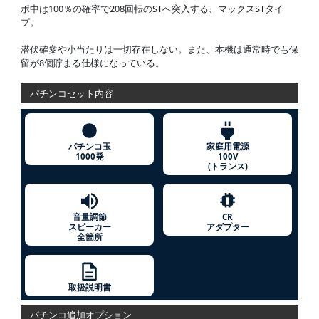
ポ中は100％の確率で208回転のSTへ突入する、マックスSTタイ
プ。
潜伏確変や小当たりは一切存在しない。また、本機は通常時でも保
留が8個貯まる仕様になっている。
パチンコセット内容
パチンコ玉
家庭用電源
1000発
100V
(トランス)
音量調節
CR
スピーカー
アダプター
全箇所
取扱説明書
パチンコ追加オプション