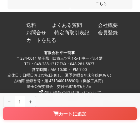
こちら
送料
よくある質問
会社概要
お問合せ
特定商取引表記
会員登録
カートを見る
有限会社 中一商事
〒334-0011 埼玉県川口市三ツ和1-5-1 中一ビル1階
TEL：048-288-1317 FAX：048-281-5827
営業時間：AM 10:00 ～ PM 7:00
定休日：日曜日および祝日(但し、夏季休暇＆年末年始休あり)
古物商 登録番号：第 431340018890号（機械工具商）
埼玉公安委員会 交付平成19年6月7日
個人情報の取り扱いについて
Copyright ©
中古パチンコ、中古スロット、家スロ、家パチの実機販売専門店
－
＋
1
NAKAICHI CO.,LTD. All Rights Reserved.
カートに追加