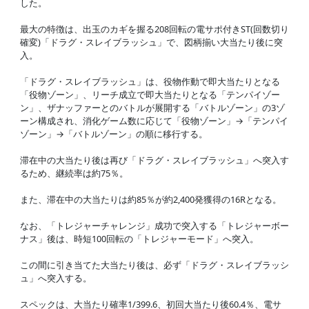
した。
最大の特徴は、出玉のカギを握る208回転の電サポ付きST(回数切り
確変)「ドラグ・スレイブラッシュ」で、図柄揃い大当たり後に突
入。
「ドラグ・スレイブラッシュ」は、役物作動で即大当たりとなる
「役物ゾーン」、リーチ成立で即大当たりとなる「テンパイゾー
ン」、ザナッファーとのバトルが展開する「バトルゾーン」の3ゾ
ーン構成され、消化ゲーム数に応じて「役物ゾーン」→「テンパイ
ゾーン」→「バトルゾーン」の順に移行する。
滞在中の大当たり後は再び「ドラグ・スレイブラッシュ」へ突入す
るため、継続率は約75％。
また、滞在中の大当たりは約85％が約2,400発獲得の16Rとなる。
なお、「トレジャーチャレンジ」成功で突入する「トレジャーボー
ナス」後は、時短100回転の「トレジャーモード」へ突入。
この間に引き当てた大当たり後は、必ず「ドラグ・スレイブラッシ
ュ」へ突入する。
スペックは、大当たり確率1/399.6、初回大当たり後60.4％、電サ