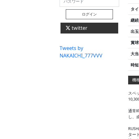
タイ
ログイン
継続
twitter
出玉
賞球
Tweets by
大当
NAKAICHI_777VVV
時短
機種
スペッ
10,
通常
し、
RUS
タート