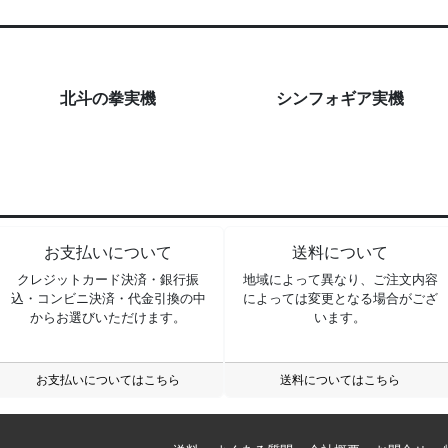
北斗の拳実機
シンフォギア実機
お支払いについて
送料について
クレジットカード決済・銀行振
地域によって異なり、ご注文内容
込・コンビニ決済・代金引換の中
によっては変更となる場合がござ
からお選びいただけます。
います。
お支払いについてはこちら
送料についてはこちら