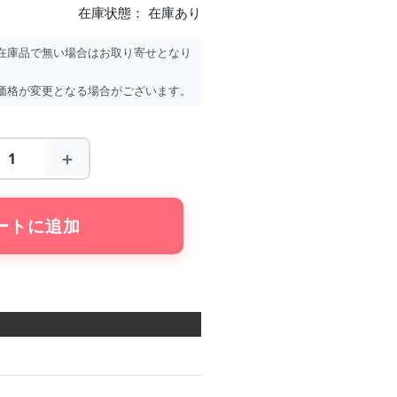
在庫状態：
在庫あり
在庫品で無い場合はお取り寄せとなり
価格が変更となる場合がございます。
＋
ートに追加