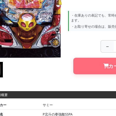
・在庫ありの表記でも、常時
ます。
・お取り寄せの場合は、販売
－
カ
概要
カー
サミー
名
P北斗の拳強敵SSPA