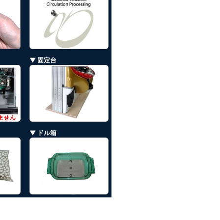
▼ 固定台
▼ ドル箱