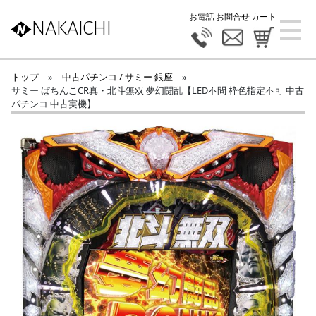
お電話
お問合せ
カート
NAKAICHI
トップ
»
中古パチンコ / サミー 銀座
»
サミー ぱちんこCR真・北斗無双 夢幻闘乱【LED不問 枠色指定不可 中古
パチンコ 中古実機】