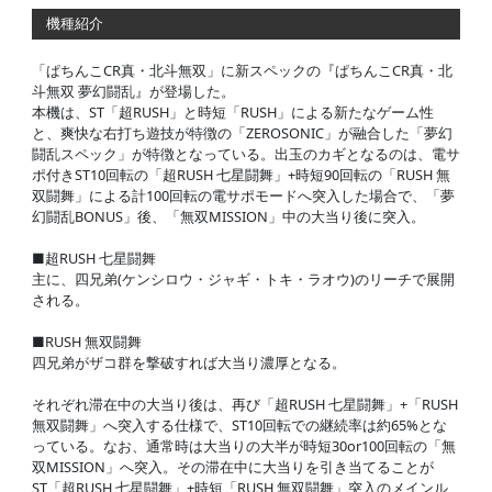
機種紹介
「ぱちんこCR真・北斗無双」に新スペックの『ぱちんこCR真・北
斗無双 夢幻闘乱』が登場した。
本機は、ST「超RUSH」と時短「RUSH」による新たなゲーム性
と、爽快な右打ち遊技が特徴の「ZEROSONIC」が融合した「夢幻
闘乱スペック」が特徴となっている。出玉のカギとなるのは、電サ
ポ付きST10回転の「超RUSH 七星闘舞」+時短90回転の「RUSH 無
双闘舞」による計100回転の電サポモードへ突入した場合で、「夢
幻闘乱BONUS」後、「無双MISSION」中の大当り後に突入。
■超RUSH 七星闘舞
主に、四兄弟(ケンシロウ・ジャギ・トキ・ラオウ)のリーチで展開
される。
■RUSH 無双闘舞
四兄弟がザコ群を撃破すれば大当り濃厚となる。
それぞれ滞在中の大当り後は、再び「超RUSH 七星闘舞」+「RUSH
無双闘舞」へ突入する仕様で、ST10回転での継続率は約65%とな
っている。なお、通常時は大当りの大半が時短30or100回転の「無
双MISSION」へ突入。その滞在中に大当りを引き当てることが
ST「超RUSH 七星闘舞」+時短「RUSH 無双闘舞」突入のメインル