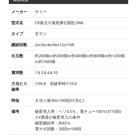
メーカー
サミー
型式名
CR真北斗無双夢幻闘乱SWA
タイプ
甘デジ
継続回数
2or3or4or8or12or16R
出玉数
約200個or約300個or約400個or約800個or約1200個
or約1600個
賞球数
1＆3＆4＆10
大当たり
1/95.8 高確率時1/10.0
確率
時短
大当り後30or100回(ST含む)
備考
確変突入率：ヘソ0.5％、電チュー100％(ST10回)
※V通過が確変突入の条件
確変継続率：約65％
電サポ回数：30回or100回