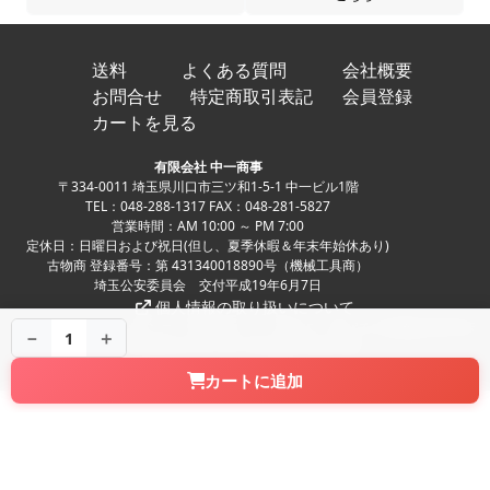
送料
よくある質問
会社概要
お問合せ
特定商取引表記
会員登録
カートを見る
有限会社 中一商事
〒334-0011 埼玉県川口市三ツ和1-5-1 中一ビル1階
TEL：048-288-1317 FAX：048-281-5827
営業時間：AM 10:00 ～ PM 7:00
定休日：日曜日および祝日(但し、夏季休暇＆年末年始休あり)
古物商 登録番号：第 431340018890号（機械工具商）
埼玉公安委員会 交付平成19年6月7日
個人情報の取り扱いについて
Copyright ©
中古パチンコ、中古スロット、家スロ、家パチの実機販売専門店
－
＋
1
NAKAICHI CO.,LTD. All Rights Reserved.
カートに追加