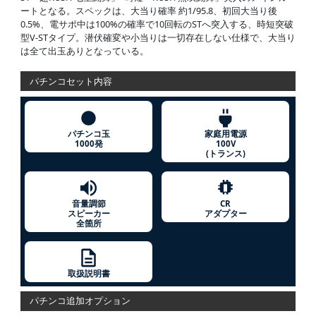
ートとなる。スペックは、大当り確率 約1/95.8、初回大当り後
0.5%、電サポ中は100%の確率で10回転のSTへ突入する、時短突破
型V-STタイプ。潜伏確変や小当りは一切存在しない仕様で、大当り
は全て出玉ありとなっている。
パチンコセット内容
パチンコ玉
家庭用電源
1000発
100V
(トランス)
音量調節
CR
スピーカー
アダプター
全箇所
取扱説明書
パチンコ追加オプション