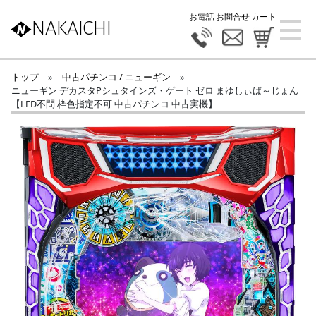
お電話
お問合せ
カート
NAKAICHI
トップ
»
中古パチンコ / ニューギン
»
ニューギン デカスタPシュタインズ・ゲート ゼロ まゆしぃば～じょん
【LED不問 枠色指定不可 中古パチンコ 中古実機】