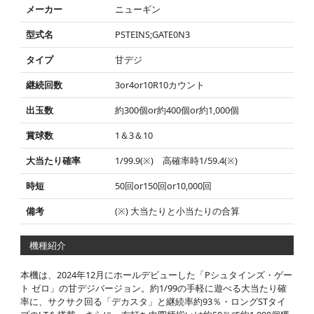
メーカー
ニューギン
型式名
PSTEINS;GATE0N3
タイプ
甘デジ
継続回数
3or4or10R10カウント
出玉数
約300個or約400個or約1,000個
賞球数
1＆3＆10
大当たり確率
1/99.9(※) 高確率時1/59.4(※)
時短
50回or150回or10,000回
備考
(※) 大当たりと小当たりの合算
機種紹介
本機は、2024年12月にホールデビューした「Pシュタインズ・ゲー
ト ゼロ」の甘デジバージョン。約1/99の手軽に遊べる大当たり確
率に、サクサク回る「デカスタ」と継続率約93％・ロングSTタイ