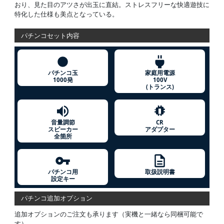
おり、見た目のアツさが出玉に直結。ストレスフリーな快適遊技に
特化した仕様も美点となっている。
パチンコセット内容
パチンコ玉
家庭用電源
1000発
100V
(トランス)
音量調節
CR
スピーカー
アダプター
全箇所
パチンコ用
取扱説明書
設定キー
パチンコ追加オプション
追加オプションのご注文も承ります（実機と一緒なら同梱可能で
す）。