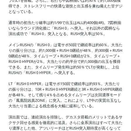
プのLTを搭載。さらに、右打ち中図柄揃いは約50％で約1,000個獲
得でき、ストレスフリーの快適な遊技と出玉感を兼ね備えた甘デジ
となっている。
通常時の初当たり確率は約1/99で出玉はALL約400個(4R)。7図柄揃
いならラウンド消化後に「RUSH 0」へ突入。それ以外の図柄なら
演出成功で「RUSH 0」突入となる。RUSH突入率は50％。
メインRUSHの「RUSH 0」は電サポ50回で継続率は約60％。大当た
りの振り分けは、約1,000個＋RUSH 0継続が48％、約300個＋RUSH
0継続が48％、タイムリープ＋RUSH 0継続が2％、タイムリープ＋
RUSH 0 HYPERが2％。大当たりの約半分で約1,000個の出玉を獲得
できる。また、タイムリープ発生時は約50％でLTが発動し、上位
RUSHの「RUSH 0 HYPER」へ突入する。
LT「RUSH 0 HYPER」は電サポ150回で継続率は約93％。大当たり
の振り分けは、10R＋RUSH 0 HYPER継続と3R＋RUSH 0 HYPER継続
が各48％。そして残り4％を占めるタイムリープは次回濃厚モード
の「鳳凰院凶真ZONE」に突入。これにより、LT中の実質出玉なし
大当たり当選による残念感を大幅に緩和している。
演出面では、連続演出を排除し、デカスタ搭載のメリットであるサ
クサク回せる感覚を徹底的に追及。さらに金系演出はすべて大当た
り濃厚とした他、アツいリーチほどRUSH突入期待度が高くなって