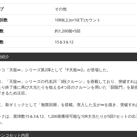
プ
その他
回数
10R8(上)or10(下)カウント
数
約1,200個×5回
数
15＆3＆12
紹介
ンコ「天龍∞」シリーズ第2弾として『P天龍∞2』が登場した。
は、「天龍∞」シリーズの代名詞「3段クルーン」を搭載しており、突破すれば6
たり終了後に再び大当たりを狙える4つ目のクルーンを用いた「闘龍門」を新搭載
できるため注目。
に、新ギミックとして「無限回廊」を搭載。突入した玉が∞を描き、突破すれ
クは、賞球数15＆3＆12、1,200発獲得可能な10R大当たりが5回1セットの出
る。
ンコセット内容