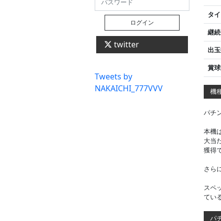
タイ
ログイン
継続
twitter
出玉
賞球
Tweets by
NAKAICHI_777VVV
機種
パチ
本機
大当
獲得
さら
スペッ
てい
パチ