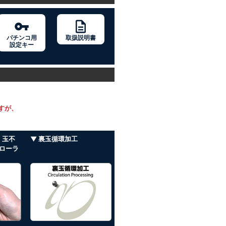
パチンコ用
取扱説明書
設定キー
すが、
・玉不
▼ 裏玉循環加工
ローラ