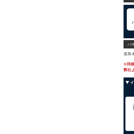
パチ
追加
※同
弊社
▼ 