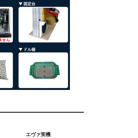
▼ 固定台
▼ ドル箱
エヴァ実機