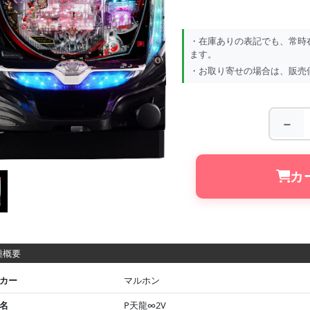
・在庫ありの表記でも、常時
ます。
・お取り寄せの場合は、販売
－
カ
概要
カー
マルホン
名
P天龍∞2V