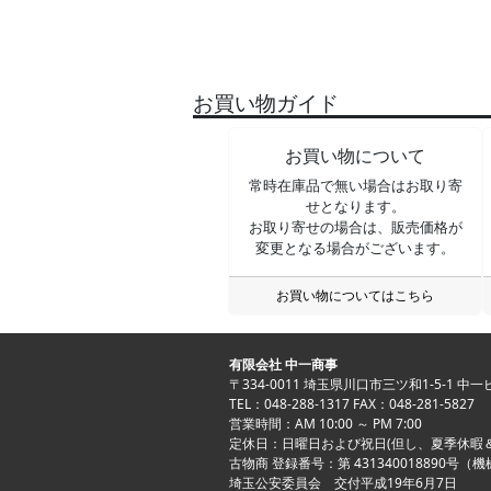
お買い物ガイド
お買い物について
常時在庫品で無い場合はお取り寄
せとなります。
お取り寄せの場合は、販売価格が
変更となる場合がございます。
お買い物についてはこちら
有限会社 中一商事
〒334-0011 埼玉県川口市三ツ和1-5-1 中
TEL：048-288-1317 FAX：048-281-5827
営業時間：AM 10:00 ～ PM 7:00
定休日：日曜日および祝日(但し、夏季休暇
古物商 登録番号：第 431340018890号（
埼玉公安委員会 交付平成19年6月7日