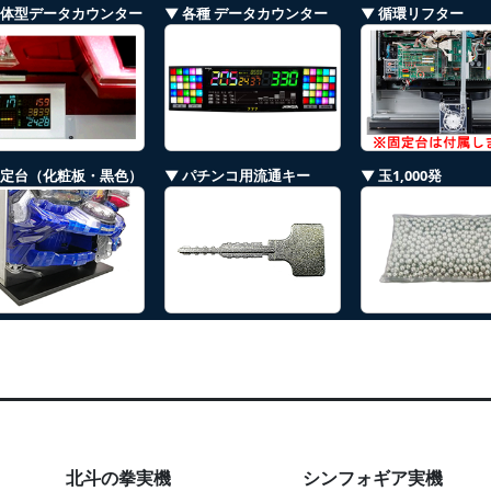
一体型データカウンター
▼ 各種 データカウンター
▼ 循環リフター
固定台（化粧板・黒色）
▼ パチンコ用流通キー
▼ 玉1,000発
北斗の拳実機
シンフォギア実機