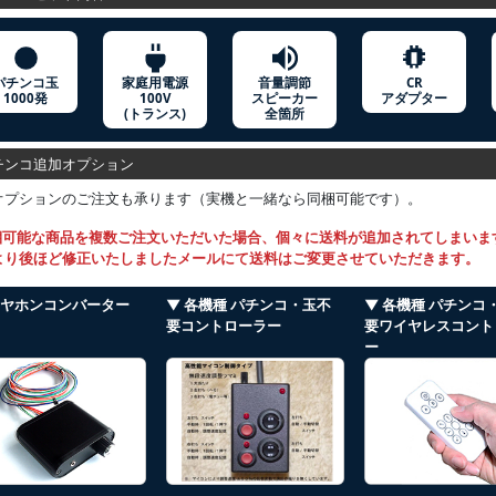
パチンコ玉
家庭用電源
音量調節
CR
1000発
100V
スピーカー
アダプター
(トランス)
全箇所
ンコ追加オプション
オプションのご注文も承ります（実機と一緒なら同梱可能です）。
梱可能な商品を複数ご注文いただいた場合、個々に送料が追加されてしまいま
より後ほど修正いたしましたメールにて送料はご変更させていただきます。
イヤホンコンバーター
▼ 各機種 パチンコ・玉不
▼ 各機種 パチンコ
要コントローラー
要ワイヤレスコント
ー