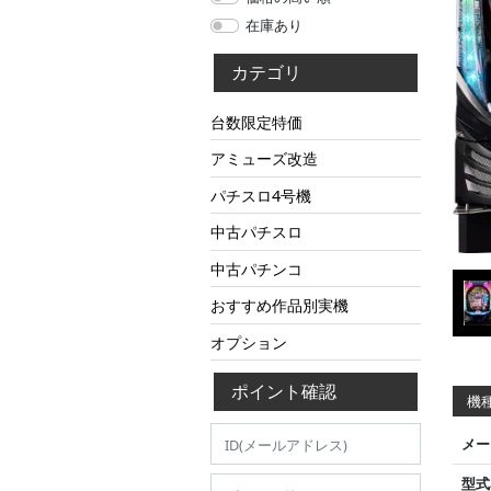
在庫あり
カテゴリ
台数限定特価
アミューズ改造
パチスロ4号機
中古パチスロ
中古パチンコ
おすすめ作品別実機
オプション
ポイント確認
機種
メー
型式