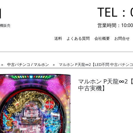
TEL：0
I
営業時間：10:00-
実機販売
送料
よくある質問
会社概要
お問合せ
»
中古パチンコ / マルホン
»
マルホン P天龍∞2【LED不問 中古パチン
マルホン P天龍∞2
中古実機】