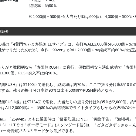
継続率：約80％
※2,000個＝500個×4(大当たり時は600個)、4,000個＝500個
紹介
機の「e黄門ちゃま寿限無 LLサイズ」は、右打ちALL3,000個or6,000個
がウリだったのだが、今作「99ver.」がALL2,000個＋α×継続率約80％
たりが奇数図柄なら「寿限無RUSH」に直行、偶数図柄なら演出成功で「寿限無
LL300個、RUSH突入率は約50％。
無RUSH」はST100回で消化し、継続率は約70％。ここで振り分け率約10％の
する。残りの振り分け率約90％は出玉500個でRUSH継続となる。
無RUSH極」はST134回で消化。大当たりの振り分けは約95％が2,000個、約
はALL2,000個以上、約80％の高継続率でライトタイプらしからぬ抜群の出
ver.」「259ver.」ともに通常時は「紫電烈風ZONE」「黄臨予告」「激喝
RUSH・LTでは「御一行モード」(スタンダード告知)、「どきどきずっきゅ～
」(一発告知)の3つのモードから選択できる。