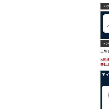
パチ
パチ
追加
※同
弊社
▼ 