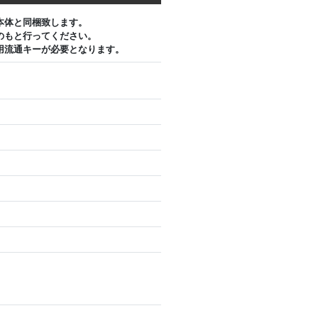
本体と同梱致します。
のもと行ってください。
用流通キーが必要となります。