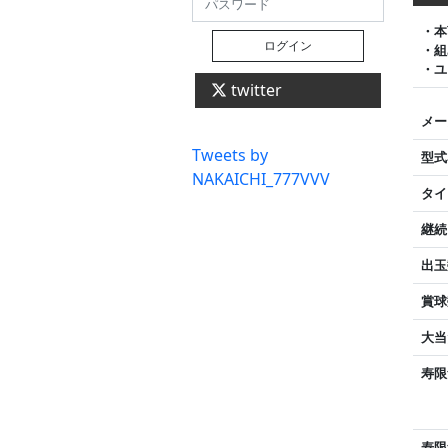
・本
ログイン
・組
・ユ
twitter
メー
Tweets by
型式
NAKAICHI_777VVV
タイ
継続
出玉
賞球
大当
寿限
寿限