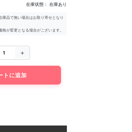
在庫状態：
在庫あり
在庫品で無い場合はお取り寄せとなり
価格が変更となる場合がございます。
＋
ートに追加