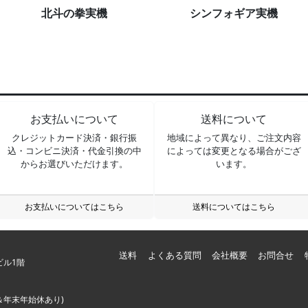
北斗の拳実機
シンフォギア実機
お支払いについて
送料について
クレジットカード決済・銀行振
地域によって異なり、ご注文内容
込・コンビニ決済・代金引換の中
によっては変更となる場合がござ
からお選びいただけます。
います。
お支払いについてはこちら
送料についてはこちら
送料
よくある質問
会社概要
お問合せ
一ビル1階
＆年末年始休あり)