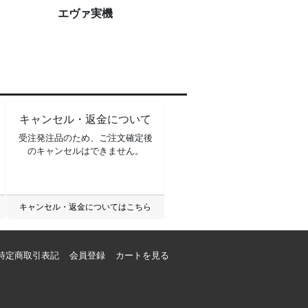
エヴァ実機
キャンセル・返金について
受注発注品のため、ご注文確定後
のキャンセルはできません。
キャンセル・返金についてはこちら
特定商取引表記
会員登録
カートを見る