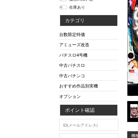
在庫あり
カテゴリ
台数限定特価
アミューズ改造
パチスロ4号機
中古パチスロ
中古パチンコ
おすすめ作品別実機
オプション
ポイント確認
機種