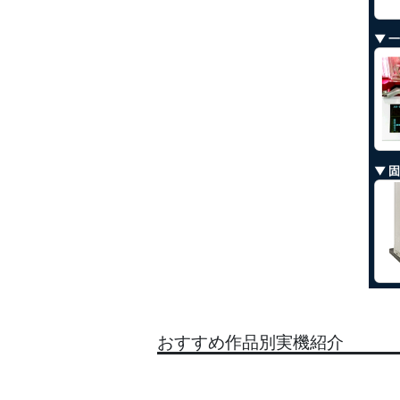
▼ 
▼ 
おすすめ作品別実機紹介