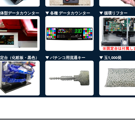
一体型データカウンター
▼ 各種 データカウンター
▼ 循環リフター
固定台（化粧板・黒色）
▼ パチンコ用流通キー
▼ 玉1,000発