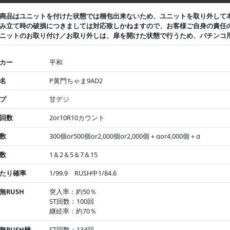
商品はユニットを付けた状態では梱包出来ないため、ユニットを取り外して
み立て時の破損につきましては対応致しかねますので、お客様ご自身の責任
ニットのお取り付け／お取り外しは、扉を開けた状態で行うため、パチンコ
カー
平和
名
P黄門ちゃま9AD2
プ
甘デジ
回数
2or10R10カウント
数
300個or500個or2,000個or2,000個＋αor4,000個＋α
数
1＆2＆5＆7＆15
たり確率
1/99.9 RUSH中1/84.6
無RUSH
突入率：約50％
ST回数：100回
継続率：約70％
無RUSH極
ST回数：134回