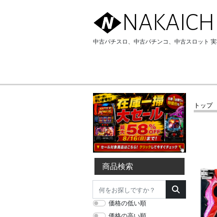
NAKAICH
中古パチスロ、中古パチンコ、中古スロット 
トップ
商品検索
価格の低い順
価格の高い順