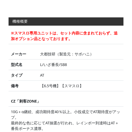
機種概要
※スマスロ専用ユニットは、セット内容に含まれておらず、追
加オプション品となっております。
メーカー
大都技研（製造元：サボハニ）
型式名
L/いざ番長/SB8
タイプ
AT
備考
【6.5号機】【スマスロ】
CZ「刺客ZONE」
10G＋α継続、成功期待度40％以上。小役成立でAT期待度がアッ
プ。
最終的な色に応じてAT抽選が行われ、レインボー到達時はAT＋
番長ボーナス濃厚。