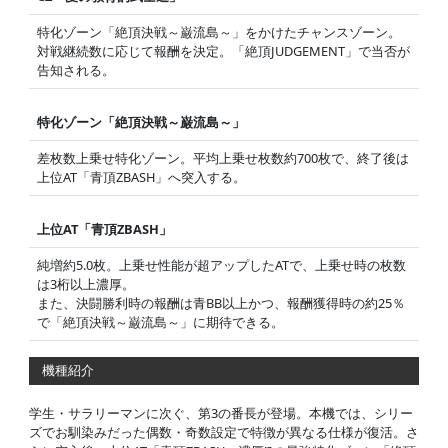
特化ゾーン「絶頂決戦～巌流島～」をかけたチャンスゾーン。
対戦継続数に応じて報酬を決定。「絶頂JUDGEMENT」で当否が
告知される。
特化ゾーン「絶頂決戦～巌流島～」
差枚数上乗せ特化ゾーン。平均上乗せ枚数約700枚で、終了後は
上位AT「青頂ZBASH」へ突入する。
上位AT「青頂ZBASH」
純増約5.0枚。上乗せ性能が超アップしたATで、上乗せ時の枚数
は3桁以上濃厚。
また、決闘勝利時の報酬は青BB以上かつ、報酬獲得時の約25％
で「絶頂決戦～巌流島～」に期待できる。
機種紹介
学生・サラリーマンに次ぐ、第3の番長が登場。本機では、シリー
ズでお馴染みだった偶数・奇数設定で特徴が異なる仕様が復活。さ