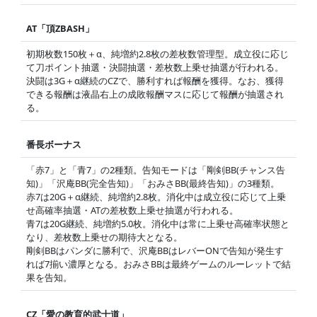
AT「頂ZBASH」
初期枚数150枚＋α、純増約2.8枚の差枚数管理型。成立役に応じ
て刀ポイント抽選・決闘抽選・差枚数上乗せ抽選が行われる。
決闘は3G＋α継続のCZで、勝利すれば報酬を獲得。なお、獲得
できる報酬は液晶右上の成敗報酬マスに応じて報酬が抽選され
る。
番長ボーナス
「赤7」と「青7」の2種類。告知モードは「剛剣BB(チャンス告
知)」「沢庵BB(完全告知)」「おみさBB(最終告知)」の3種類。
赤7は20G＋α継続、純増約2.8枚。消化中は成立役に応じて上乗
せ高確率抽選・ATの差枚数上乗せ抽選が行われる。
青7は20G継続、純増約5.0枚。消化中は常に上乗せ高確率状態と
なり、差枚数上乗せの期待大となる。
剛剣BBはパンダに勝利で、沢庵BBはレバーONで告知が発生す
れば7揃い濃厚となる。おみさBBは最終ゲームのルーレットで結
果を告知。
CZ「愛の教育的武士道」