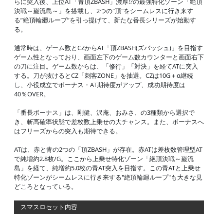
らに突入後、上位AT「青頂ZBASH」濃厚!?の最強特化ゾーン「絶頂
決戦～巌流島～」を搭載し、2つの"頂"をシームレスに行き来す
る”絶頂輪廻ループ”を引っ提げて、新たな番長シリーズが始動す
る。
通常時は、ゲーム数とCZからAT「頂ZBASH(ズバッシュ)」を目指す
ゲーム性となっており、画面左下のゲーム数カウンターと画面右下
の刀に注目。ゲーム数からは、「修行」「対決」を経てATに突入
する。刀が抜けるとCZ「刺客ZONE」を抽選。CZは10G＋α継続
し、小役成立でボーナス・AT期待度がアップ、成功期待度は
40％OVER。
「番長ボーナス」は、剛健、沢庵、おみさ、の3種類から選択で
き、斬高確率状態で差枚数上乗せの大チャンス。また、ボーナスへ
はフリーズからの突入も期待できる。
ATは、赤と青の2つの「頂ZBASH」が存在。赤ATは差枚数管理型AT
で純増約2.8枚/G。ここから上乗せ特化ゾーン「絶頂決戦～巌流
島」を経て、純増約5.0枚の青AT突入を目指す。この青ATと上乗せ
特化ゾーンがシームレスに行き来する"絶頂輪廻ループ"も大きな見
どころとなっている。
スマスロセット内容