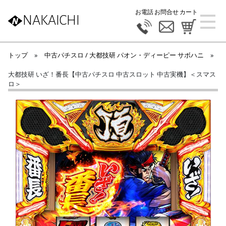
お電話
お問合せ
カート
NAKAICHI
トップ
»
中古パチスロ / 大都技研 パオン・ディーピー サボハニ
»
大都技研 いざ！番長【中古パチスロ 中古スロット 中古実機】＜スマス
ロ＞