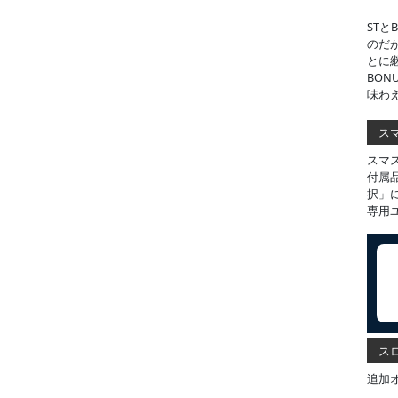
STと
のだ
とに
BO
味わ
スマ
スマ
付属
択」
専用
スロ
追加