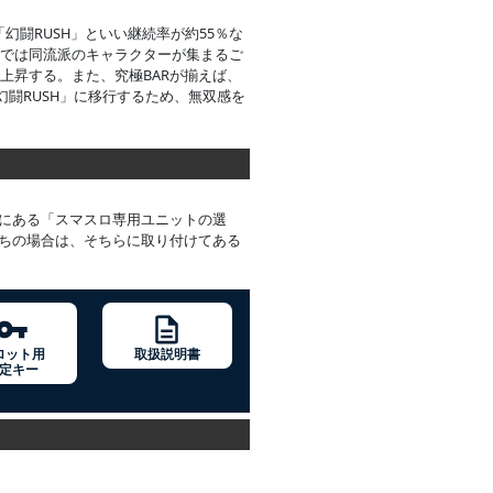
幻闘RUSH」といい継続率が約55％な
晶では同流派のキャラクターが集まるご
で上昇する。また、究極BARが揃えば、
幻闘RUSH」に移行するため、無双感を
にある「スマスロ専用ユニットの選
ちの場合は、そちらに取り付けてある
ロット用
取扱説明書
定キー