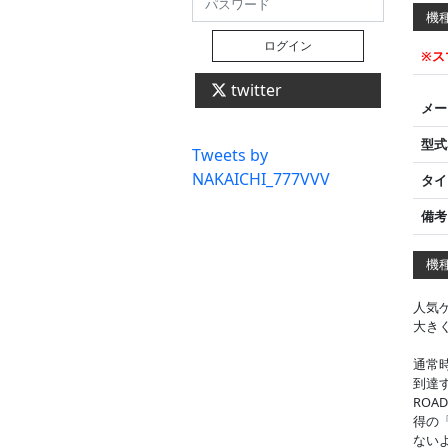
機種
ログイン
※ス
twitter
メー
型式
Tweets by
NAKAICHI_777VVV
タイ
備考
機種
人気
大き
通常
到達
ROA
得の
ない