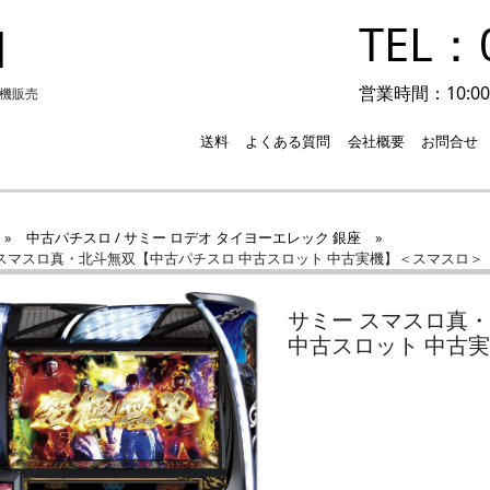
TEL：0
I
営業時間：10:00-
実機販売
送料
よくある質問
会社概要
お問合せ
»
中古パチスロ / サミー ロデオ タイヨーエレック 銀座
»
 スマスロ真・北斗無双【中古パチスロ 中古スロット 中古実機】＜スマスロ＞
サミー スマスロ真
中古スロット 中古