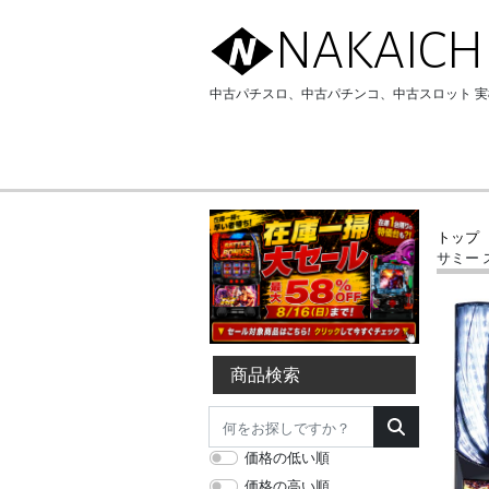
NAKAICH
中古パチスロ、中古パチンコ、中古スロット 
トップ
サミー
商品検索
価格の低い順
価格の高い順