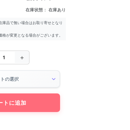
在庫状態：
在庫あり
在庫品で無い場合はお取り寄せとなり
価格が変更となる場合がございます。
＋
ートに追加