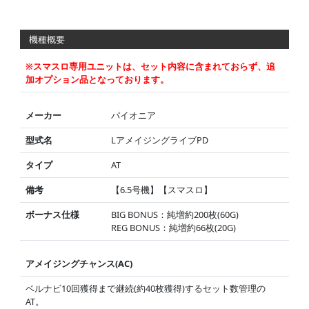
機種概要
※スマスロ専用ユニットは、セット内容に含まれておらず、追
加オプション品となっております。
メーカー
パイオニア
型式名
LアメイジングライブPD
タイプ
AT
備考
【6.5号機】【スマスロ】
ボーナス仕様
BIG BONUS：純増約200枚(60G)
REG BONUS：純増約66枚(20G)
アメイジングチャンス(AC)
ベルナビ10回獲得まで継続(約40枚獲得)するセット数管理の
AT。