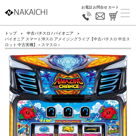
お電話
お問合せ
カート
NAKAICHI
トップ
»
中古パチスロ / パイオニア
»
パイオニア スマート沖スロ アメイジングライブ【中古パチスロ 中古ス
ロット 中古実機】＜スマスロ＞