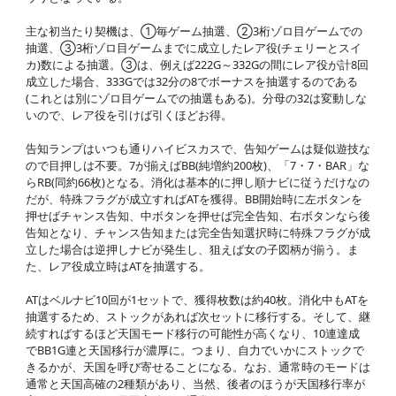
主な初当たり契機は、①毎ゲーム抽選、②3桁ゾロ目ゲームでの
抽選、③3桁ゾロ目ゲームまでに成立したレア役(チェリーとスイ
カ)数による抽選。③は、例えば222G～332Gの間にレア役が計8回
成立した場合、333Gでは32分の8でボーナスを抽選するのである
(これとは別にゾロ目ゲームでの抽選もある)。分母の32は変動しな
いので、レア役を引けば引くほどお得。
告知ランプはいつも通りハイビスカスで、告知ゲームは疑似遊技な
ので目押しは不要。7が揃えばBB(純増約200枚)、「7・7・BAR」な
らRB(同約66枚)となる。消化は基本的に押し順ナビに従うだけなの
だが、特殊フラグが成立すればATを獲得。BB開始時に左ボタンを
押せばチャンス告知、中ボタンを押せば完全告知、右ボタンなら後
告知となり、チャンス告知または完全告知選択時に特殊フラグが成
立した場合は逆押しナビが発生し、狙えば女の子図柄が揃う。ま
た、レア役成立時はATを抽選する。
ATはベルナビ10回が1セットで、獲得枚数は約40枚。消化中もATを
抽選するため、ストックがあれば次セットに移行する。そして、継
続すればするほど天国モード移行の可能性が高くなり、10連達成
でBB1G連と天国移行が濃厚に。つまり、自力でいかにストックで
きるかが、天国を呼び寄せることになる。なお、通常時のモードは
通常と天国高確の2種類があり、当然、後者のほうが天国移行率が