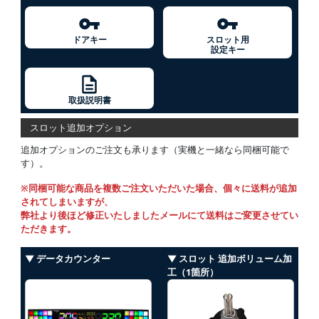
ドアキー
スロット用
設定キー
取扱説明書
スロット追加オプション
追加オプションのご注文も承ります（実機と一緒なら同梱可能で
す）。
※同梱可能な商品を複数ご注文いただいた場合、個々に送料が追加
されてしまいますが、
弊社より後ほど修正いたしましたメールにて送料はご変更させてい
ただきます。
▼ データカウンター
▼ スロット 追加ボリューム加
工（1箇所）