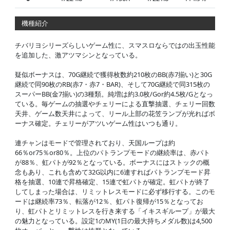
機種紹介
チバリヨシリーズらしいゲーム性に、スマスロならではの出玉性能
を追加した、激アツマシンとなっている。
疑似ボーナスは、70G継続で獲得枚数約210枚のBB(赤7揃い)と30G
継続で同90枚のRB(赤7・赤7・BAR)、そして70G継続で同315枚の
スーパーBB(金7揃い)の3種類。純増は約3.0枚/Gor約4.5枚/Gとなっ
ている。毎ゲームの抽選やチェリーによる直撃抽選、チェリー回数
天井、ゲーム数天井によって、リール上部の花笠ランプが光ればボ
ーナス確定。チェリーがアツいゲーム性はいつも通り。
連チャンはモードで管理されており、天国ループは約
66％or75％or80％。上位のパトランプモードの継続率は、赤パト
が88％、虹パトが92％となっている。ボーナスにはストックの概
念もあり、これも含めて32G以内に6連すればパトランプモード昇
格を抽選、10連で昇格確定、15連で虹パトが確定。虹パトが終了
してしまった場合は、リミットレスモードに必ず移行する。このモ
ードは継続率73％、転落が12％、虹パト復帰が15％となってお
り、虹パトとリミットレスを行き来する「イキスギループ」が最大
の魅力となっている。設定1のMY(1日の最大持ちメダル数)は4,500