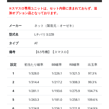
※スマスロ専用ユニットは、セット内容に含まれておらず、追
加オプション品となっております。
メーカー
ネット（製造元：オーゼキ）
型式名
Lチバリヨ2ZB
タイプ
AT
備考
【6.5号機】【スマスロ】
設定
初当たり確率
BB確率
RB確率
出玉率
1
1/328.0
1/226.1
1/321.5
97.3％
2
1/314.4
1/217.2
1/308.3
99.3％
4
1/281.1
1/193.6
1/275.9
104.7％
5
1/263.3
1/181.0
1/258.1
109.6％
6
1/224.8
1/156.1
1/221.8
114.9％