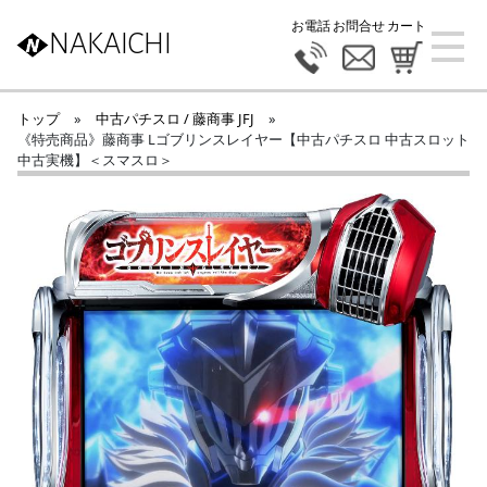
お電話
お問合せ
カート
NAKAICHI
トップ
»
中古パチスロ / 藤商事 JFJ
»
《特売商品》藤商事 Lゴブリンスレイヤー【中古パチスロ 中古スロット
中古実機】＜スマスロ＞