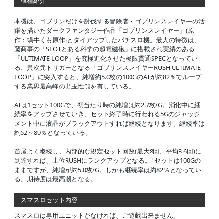
機種紹介
本機は、ゴブリンだけを討伐する冒険者・ゴブリンスレイヤーの活
躍を描いたダークファンタジー作品「ゴブリンスレイヤー」(原
作：蝸牛くも原作)とタイアップしたパチスロ機。最大の特徴は、
藤商事の「SLOTとある科学の超電磁砲」に搭載され実績のある
「ULTIMATE LOOP」を究極進化させた極限貫通SPECとなってい
る。異次元トリガーとなる「ゴブリンスレイヤーRUSH ULTIMATE
LOOP」に突入すると、純増約5.0枚の100GのATが約82％でループ
する業界最高峰の出玉性能を有している。
ATは1セット100Gで、初当たり時の純増は約2.7枚/G。消化中に継
続率をアップさせていき、セット終了時に行われる5Gのジャッジ
メント中に液晶がブラックアウトすれば継続となります。継続率は
約52～80％となっている。
首尾よく継続し、内部的な規定セット回数(最大8回、平均3.6回)に
到達すれば、上位RUSHにランクアップとなる。1セットは100Gの
ままですが、純増が約5.0枚/G。しかも継続率は約82％となってい
る。期待度は最高潮となる。
スマスロセット内容
スマスロは専用ユニットがなければ、ご遊戯出来ません。