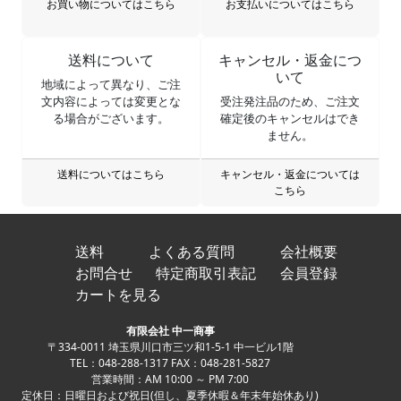
お買い物についてはこちら
お支払いについてはこちら
送料について
キャンセル・返金につ
いて
地域によって異なり、ご注
文内容によっては変更とな
受注発注品のため、ご注文
る場合がございます。
確定後のキャンセルはでき
ません。
送料についてはこちら
キャンセル・返金については
こちら
送料
よくある質問
会社概要
お問合せ
特定商取引表記
会員登録
カートを見る
有限会社 中一商事
〒334-0011 埼玉県川口市三ツ和1-5-1 中一ビル1階
TEL：048-288-1317 FAX：048-281-5827
営業時間：AM 10:00 ～ PM 7:00
定休日：日曜日および祝日(但し、夏季休暇＆年末年始休あり)