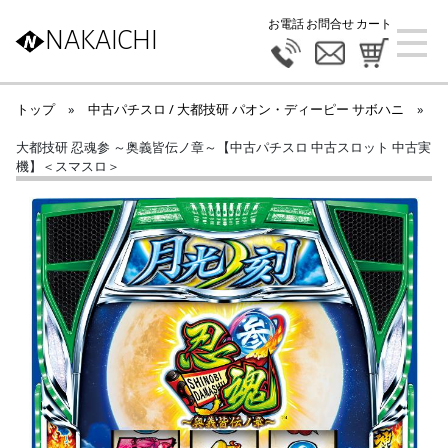
お電話
お問合せ
カート
NAKAICHI
トップ
»
中古パチスロ / 大都技研 パオン・ディーピー サボハニ
»
大都技研 忍魂参 ～奥義皆伝ノ章～【中古パチスロ 中古スロット 中古実
機】＜スマスロ＞