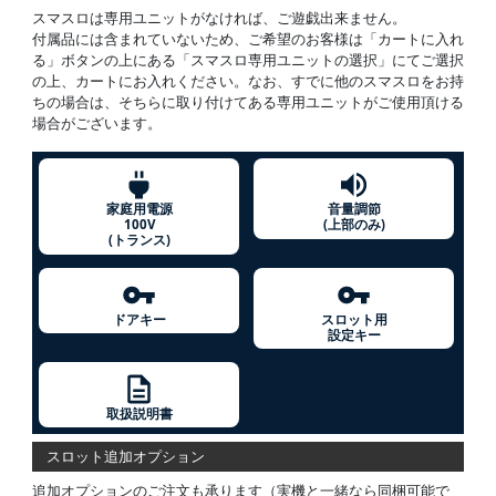
スマスロは専用ユニットがなければ、ご遊戯出来ません。
付属品には含まれていないため、ご希望のお客様は「カートに入れ
る」ボタンの上にある「スマスロ専用ユニットの選択」にてご選択
の上、カートにお入れください。なお、すでに他のスマスロをお持
ちの場合は、そちらに取り付けてある専用ユニットがご使用頂ける
場合がございます。
家庭用電源
音量調節
100V
(上部のみ)
(トランス)
ドアキー
スロット用
設定キー
取扱説明書
スロット追加オプション
追加オプションのご注文も承ります（実機と一緒なら同梱可能で