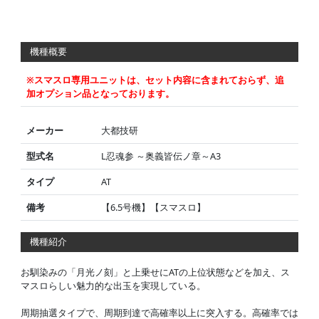
機種概要
※スマスロ専用ユニットは、セット内容に含まれておらず、追
加オプション品となっております。
メーカー
大都技研
型式名
L忍魂参 ～奥義皆伝ノ章～A3
タイプ
AT
備考
【6.5号機】【スマスロ】
機種紹介
お馴染みの「月光ノ刻」と上乗せにATの上位状態などを加え、ス
マスロらしい魅力的な出玉を実現している。
周期抽選タイプで、周期到達で高確率以上に突入する。高確率では