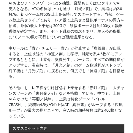
ATおよびチャンスゾーン(CZ)を抽選。直撃もしくはCZクリアでAT
突入となる。ATの名称はいつも通り「月光ノ刻」で、純増は約2.0
枚/G。初期ゲーム数50G以上を保持してスタートする。当然、ゲー
ム数上乗せタイプであり、レア役で上乗せと疑似ボーナスの両方を
抽選。1回の最大上乗せは300Gで、疑似ボーナスは約100枚＋報酬
獲得が確定する。また、セット継続の概念もあり、主人公の疾風
に"くノ一"の楓が同行していれば継続濃厚となる。
中リールに「青7・チェリー・青7」が停止する「奥義目」が出現
すると、上位状態の「神速ノ刻」に移行。純増が約4.5枚/Gにアッ
プするとともに、上乗せ、奥義発生、ボーナス、すべての期待度が
アップする。滞在時は、「月光ノ刻」のゲーム数減算がストップ。
終了後は「月光ノ刻」に戻るため、何度でも「神速ノ刻」を目指せ
る。
その他にも、レア役を引けば必ず上乗せする「赤月ノ刻」、大チャ
ンスゾーンの「裏月光ノ刻」などを搭載している。中でも、上位
ATをかけた「再廻ノ試練」、上乗せ特化ゾーン「バレル
CRASH」、純増約4.5枚/Gの上位AT「真神速」がループする「疾風
ループ」が最大の見どころで、突入時の期待枚数は約2,400枚とな
っている。
スマスロセット内容