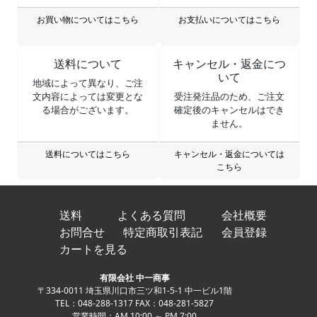
お買い物についてはこちら
お支払いについてはこちら
送料について
キャンセル・返金につ
いて
地域によって異なり、ご注
文内容によっては変更とな
受注発注品のため、ご注文
る場合がございます。
確定後のキャンセルはでき
ません。
送料についてはこちら
キャンセル・返金については
こちら
送料
よくある質問
会社概要
お問合せ
特定商取引表記
会員登録
カートを見る
有限会社 中一商事
〒334-0011 埼玉県川口市三ツ和1-5-1 中一ビル1階
TEL：048-288-1317 FAX：048-281-5827
営業時間：AM 10:00 ～ PM 7:00