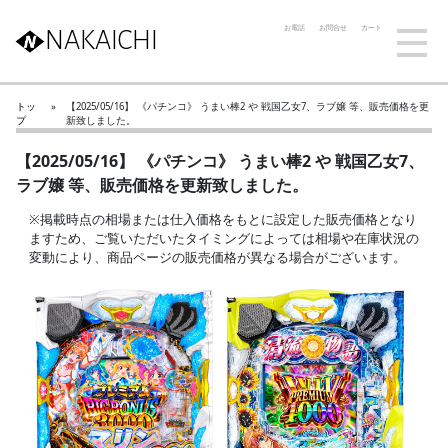
お電話
お問合せ
カート
NAKAICHI
トッ
»
【2025/05/16】 《パチンコ》 うまい棒2 や 戦国乙女7、ラブ嬢 等、販売価格を更
プ
新致しました。
【2025/05/16】 《パチンコ》 うまい棒2 や 戦国乙女7、
ラブ嬢 等、販売価格を更新致しました。
※掲載時点の相場または仕入価格をもとに設定した販売価格となり
ますため、ご覧いただいたタイミングによっては相場や在庫状況の
変動により、商品ページの販売価格が異なる場合がございます。