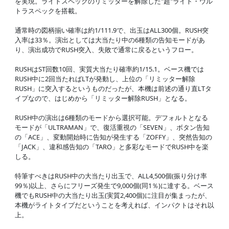
を実現。ライトスペックのリミッターを解除した"超"ライト・ウル
トラスペックを搭載。
通常時の図柄揃い確率は約1/111.9で、出玉はALL300個。RUSH突
入率は33％。演出としては大当たり中の6種類の告知モードがあ
り、演出成功でRUSH突入、失敗で通常に戻るというフロー。
RUSHはST回数10回、実質大当たり確率約1/15.1。ベース機では
RUSH中に2回当たればLTが発動し、上位の「リミッター解除
RUSH」に突入するというものだったが、本機は前述の通り直LTタ
イプなので、はじめから「リミッター解除RUSH」となる。
RUSH中の演出は6種類のモードから選択可能。デフォルトとなる
モードが「ULTRAMAN」で、復活重視の「SEVEN」、ボタン告知
の「ACE」、変動開始時に告知が発生する「ZOFFY」、突然告知の
「JACK」、違和感告知の「TARO」と多彩なモードでRUSH中を楽
しる。
特筆すべきはRUSH中の大当たり出玉で、ALL4,500個(振り分け率
99％)以上、さらにフリーズ発生で9,000個(同1％)に達する。ベース
機でもRUSH中の大当たり出玉(実質2,400個)に注目が集まったが、
本機がライトタイプだということを考えれば、インパクトはそれ以
上。