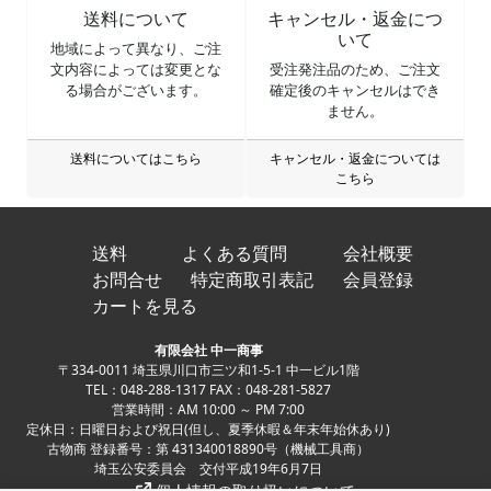
送料について
キャンセル・返金につ
いて
地域によって異なり、ご注
文内容によっては変更とな
受注発注品のため、ご注文
る場合がございます。
確定後のキャンセルはでき
ません。
送料についてはこちら
キャンセル・返金については
こちら
送料
よくある質問
会社概要
お問合せ
特定商取引表記
会員登録
カートを見る
有限会社 中一商事
〒334-0011 埼玉県川口市三ツ和1-5-1 中一ビル1階
TEL：048-288-1317 FAX：048-281-5827
営業時間：AM 10:00 ～ PM 7:00
定休日：日曜日および祝日(但し、夏季休暇＆年末年始休あり)
古物商 登録番号：第 431340018890号（機械工具商）
埼玉公安委員会 交付平成19年6月7日
個人情報の取り扱いについて