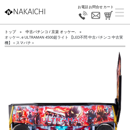
お電話
お問合せ
カート
NAKAICHI
トップ
»
中古パチンコ / 京楽 オッケー.
»
オッケー. e ULTRAMAN 4500超ライト 【LED不問 中古パチンコ 中古実
機】＜スマパチ＞