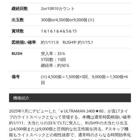
継続回数
2or10R10カウント
出玉数
300個or4,500個or9,000個 (※)
賞球数
1＆1＆1＆4＆5＆15
図柄揃い確率
約1/111.9 RUSH中 約1/15.1
RUSH
突入率：33％
ST回数：10回
継続率：約50％
備考
(※) 4,500個＝1,500個×3回、9,000個＝1,500個×6
回
機種紹介
2025年1月にデビューした「e ULTRAMAN 2400★80」が直LTタイ
プのライトスペックとなって登場する。本機は通常時図柄揃い確率
約1/111、大当たりの33％でLTに突入し、RUSH中の大当たり出玉
は4,500個または9,000個と圧倒的な出玉性能を誇る。Pスキップ機
能もライトスペックとの相性抜群で、通常時のさらなる時間効率化