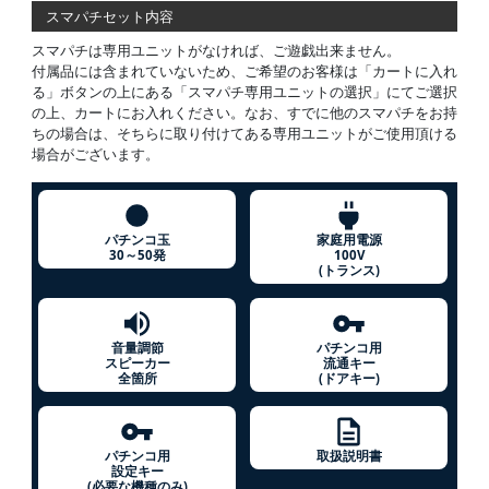
スマパチセット内容
スマパチは専用ユニットがなければ、ご遊戯出来ません。
付属品には含まれていないため、ご希望のお客様は「カートに入れ
る」ボタンの上にある「スマパチ専用ユニットの選択」にてご選択
の上、カートにお入れください。なお、すでに他のスマパチをお持
ちの場合は、そちらに取り付けてある専用ユニットがご使用頂ける
場合がございます。
パチンコ玉
家庭用電源
30～50発
100V
(トランス)
音量調節
パチンコ用
スピーカー
流通キー
全箇所
(ドアキー)
パチンコ用
取扱説明書
設定キー
(必要な機種のみ)