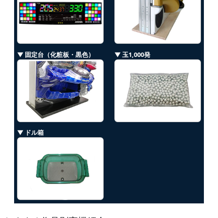
▼ 固定台（化粧板・黒色）
▼ 玉1,000発
▼ ドル箱