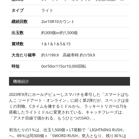
タイプ
ライト
継続回数
2or10R10カウント
出玉数
約300個or約1,500個
賞球数
1＆1＆1＆5＆15
大当たり確率
約1/199.9 高確率時 約1/59.9
時短
0or50or115or10,000回転
機種紹介
2023年9月にホールデビューしスマパチを牽引した「スマートぱち
んこ ソードアート・オンライン」に続く第2弾だが、スペックは全
くの別物。Cタイムを擁するミドルから、ラッキートリガー(LT)を
搭載したライトミドルに変更されている。キャッチフレーズは、
「アスナ目線で描かれる、もうひとつのSAO」。
初当たりの1％は、出玉1,500個＋LT発動で「LIGHTNING RUSH」
へ。69％は同300個＋「SWORD RUSH」突入となり、残り30％は