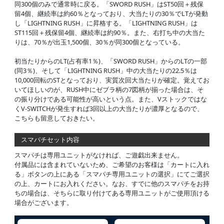
同300個のみで通常時に戻る。「SWORD RUSH」はST50回＋残保
留4個、継続率は約60％となっており、大当たりの30％でLTが発動
し「LIGHTNING RUSH」に昇格する。「LIGHTNING RUSH」は
ST115回＋残保留4個、継続率は約90％。また、右打ち中の大当た
りは、70％が出玉1,500個、30％が同300個となっている。
初当たりからのLT(占有率1％)、「SWORD RUSH」からのLTの一部
(同3％)、そして「LIGHTNING RUSH」中の大当たりの22.5％は
10,000回転のSTとなっており、実質次回大当たりが確定。覚えてお
いてほしいのが、RUSH中にゼブラ柄の7図柄が揃った場合は、そ
の振り分けである可能性が高いという点。また、Vストックではな
くV-SWITCHが発生すれば3回以上の大当たりが濃厚となるので、
こちらも留意しておきたい。
スマパチセット内容
スマパチは専用ユニットがなければ、ご遊戯出来ません。
付属品には含まれていないため、ご希望のお客様は「カートに入れ
る」ボタンの上にある「スマパチ専用ユニットの選択」にてご選択
の上、カートにお入れください。なお、すでに他のスマパチをお持
ちの場合は、そちらに取り付けてある専用ユニットがご使用頂ける
場合がございます。