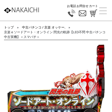
お電話
お問合せ
カート
NAKAICHI
トップ
»
中古パチンコ / 京楽 オッケー.
»
京楽 e ソードアート・オンライン 閃光の軌跡【LED不問 中古パチンコ
中古実機】＜スマパチ＞