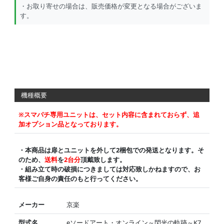
・お取り寄せの場合は、販売価格が変更となる場合がございま
す。
機種概要
※スマパチ専用ユニットは、セット内容に含まれておらず、追
加オプション品となっております。
・本商品は扉とユニットを外して2梱包での発送となります。そ
のため、
送料
を
2台分
頂戴致します。
・組み立て時の破損につきましては対応致しかねますので、お
客様ご自身の責任のもと行ってください。
メーカー
京楽
型式名
eソードアート・オンライン～閃光の軌跡～K7