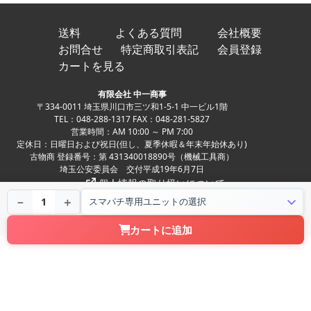
送料
よくある質問
会社概要
お問合せ
特定商取引表記
会員登録
カートを見る
有限会社 中一商事
〒334-0011 埼玉県川口市三ツ和1-5-1 中一ビル1階
TEL：048-288-1317 FAX：048-281-5827
営業時間：AM 10:00 ～ PM 7:00
定休日：日曜日および祝日(但し、夏季休暇＆年末年始休あり)
古物商 登録番号：第 431340018890号（機械工具商）
埼玉公安委員会 交付平成19年6月7日
個人情報の取り扱いについて
Copyright ©
中古パチンコ、中古スロット、家スロ、家パチの実機販売専門店
－
＋
1
NAKAICHI CO.,LTD. All Rights Reserved.
カートに追加