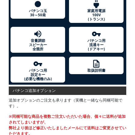
パチンコ玉
家庭用電源
30～50発
100V
(トランス)
音量調節
パチンコ用
スピーカー
流通キー
全箇所
(ドアキー)
パチンコ用
取扱説明書
設定キー
(必要な機種のみ)
パチンコ追加オプション
追加オプションのご注文も承ります（実機と一緒なら同梱可能で
す）。
※同梱可能な商品を複数ご注文いただいた場合、個々に送料が追加
されてしまいますが、
弊社より後ほど修正いたしましたメールにて送料はご変更させてい
ただきます。