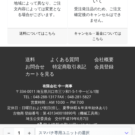
いて
地域によって異なり、ご注
文内容によっては変更とな
受注発注品のため、ご注文
る場合がございます。
確定後のキャンセルはでき
ません。
送料についてはこちら
キャンセル・返金については
こちら
送料
よくある質問
会社概要
お問合せ
特定商取引表記
会員登録
カートを見る
有限会社 中一商事
〒334-0011 埼玉県川口市三ツ和1-5-1 中一ビル1階
TEL：048-288-1317 FAX：048-281-5827
営業時間：AM 10:00 ～ PM 7:00
定休日：日曜日および祝日(但し、夏季休暇＆年末年始休あり)
古物商 登録番号：第 431340018890号（機械工具商）
埼玉公安委員会 交付平成19年6月7日
個人情報の取り扱いについて
Copyright ©
中古パチンコ、中古スロット、家スロ、家パチの実機販売専門店
－
＋
1