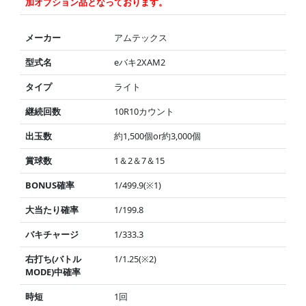
加オプション品となっております。
メーカー
アムテックス
型式名
eバキ2XAM2
タイプ
ライト
継続回数
10R10カウント
出玉数
約1,500個or約3,000個
賞球数
1＆2＆7＆15
BONUS確率
1/499.9(※1)
大当たり確率
1/199.8
バキチャージ
1/333.3
右打ち(バトル
1/1.25(※2)
MODE)中確率
時短
1回