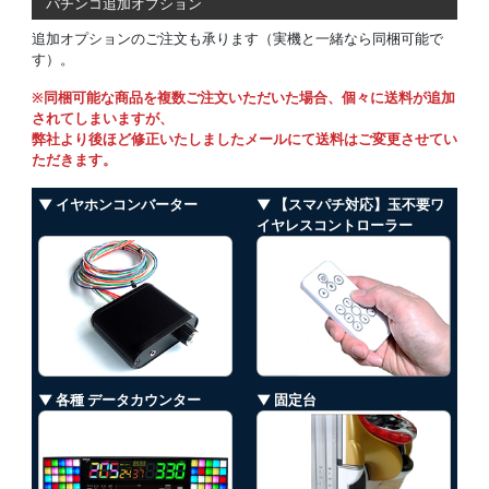
パチンコ追加オプション
追加オプションのご注文も承ります（実機と一緒なら同梱可能で
す）。
※同梱可能な商品を複数ご注文いただいた場合、個々に送料が追加
されてしまいますが、
弊社より後ほど修正いたしましたメールにて送料はご変更させてい
ただきます。
▼ イヤホンコンバーター
▼ 【スマパチ対応】玉不要ワ
イヤレスコントローラー
▼ 各種 データカウンター
▼ 固定台