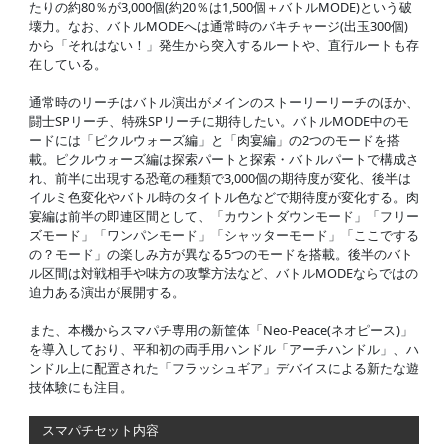
たりの約80％が3,000個(約20％は1,500個＋バトルMODE)という破
壊力。なお、バトルMODEへは通常時のバキチャージ(出玉300個)
から「それはない！」発生から突入するルートや、直行ルートも存
在している。
通常時のリーチはバトル演出がメインのストーリーリーチのほか、
闘士SPリーチ、特殊SPリーチに期待したい。バトルMODE中のモ
ードには「ピクルウォーズ編」と「肉宴編」の2つのモードを搭
載。ピクルウォーズ編は探索パートと探索・バトルパートで構成さ
れ、前半に出現する恐竜の種類で3,000個の期待度が変化、後半は
イルミ色変化やバトル時のタイトル色などで期待度が変化する。肉
宴編は前半の即連区間として、「カウントダウンモード」「フリー
ズモード」「ワンパンモード」「シャッターモード」「ここでする
の？モード」の楽しみ方が異なる5つのモードを搭載。後半のバト
ル区間は対戦相手や味方の攻撃方法など、バトルMODEならではの
迫力ある演出が展開する。
また、本機からスマパチ専用の新筐体「Neo-Peace(ネオピース)」
を導入しており、平和初の両手用ハンドル「アーチハンドル」、ハ
ンドル上に配置された「フラッシュギア」デバイスによる新たな遊
技体験にも注目。
スマパチセット内容