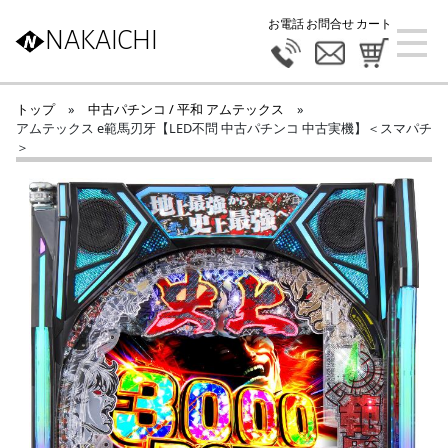
お電話
お問合せ
カート
NAKAICHI
トップ
»
中古パチンコ / 平和 アムテックス
»
アムテックス e範馬刃牙【LED不問 中古パチンコ 中古実機】＜スマパチ
＞