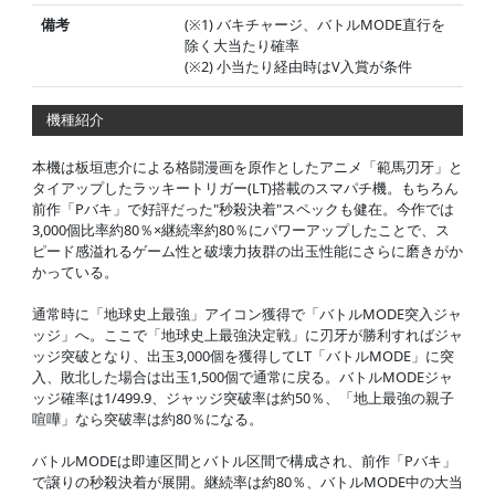
備考
(※1) バキチャージ、バトルMODE直行を
除く大当たり確率
(※2) 小当たり経由時はV入賞が条件
機種紹介
本機は板垣恵介による格闘漫画を原作としたアニメ「範馬刃牙」と
タイアップしたラッキートリガー(LT)搭載のスマパチ機。もちろん
前作「Pバキ」で好評だった"秒殺決着"スペックも健在。今作では
3,000個比率約80％×継続率約80％にパワーアップしたことで、ス
ピード感溢れるゲーム性と破壊力抜群の出玉性能にさらに磨きがか
かっている。
通常時に「地球史上最強」アイコン獲得で「バトルMODE突入ジャ
ッジ」へ。ここで「地球史上最強決定戦」に刃牙が勝利すればジャ
ッジ突破となり、出玉3,000個を獲得してLT「バトルMODE」に突
入、敗北した場合は出玉1,500個で通常に戻る。バトルMODEジャ
ッジ確率は1/499.9、ジャッジ突破率は約50％、「地上最強の親子
喧嘩」なら突破率は約80％になる。
バトルMODEは即連区間とバトル区間で構成され、前作「Pバキ」
で譲りの秒殺決着が展開。継続率は約80％、バトルMODE中の大当