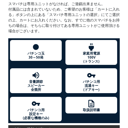
スマパチは専用ユニットがなければ、ご遊戯出来ません。
付属品には含まれていないため、ご希望のお客様は「カートに入れ
る」ボタンの上にある「スマパチ専用ユニットの選択」にてご選択
の上、カートにお入れください。なお、すでに他のスマパチをお持
ちの場合は、そちらに取り付けてある専用ユニットがご使用頂ける
場合がございます。
パチンコ玉
家庭用電源
30～50発
100V
(トランス)
音量調節
パチンコ用
スピーカー
流通キー
全箇所
(ドアキー)
パチンコ用
取扱説明書
設定キー
(必要な機種のみ)