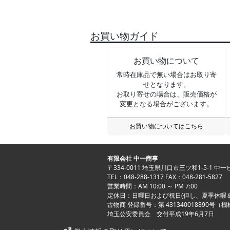
お買い物ガイド
お買い物について
常時在庫品で無い場合はお取り寄
せとなります。
お取り寄せの場合は、販売価格が
変更となる場合がございます。
お買い物についてはこちら
有限会社 中一商事
〒334-0011 埼玉県川口市三ツ和1-5-1 中
TEL：048-288-1317 FAX：048-281-5827
営業時間：AM 10:00 ～ PM 7:00
定休日：日曜日および祝日(但し、夏季休暇
古物商 登録番号：第 431340018890号（
埼玉公安委員会 交付平成19年6月7日