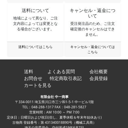
送料について
キャンセル・返金につ
いて
地域によって異なり、ご注
文内容によっては変更とな
受注発注品のため、ご注文
る場合がございます。
確定後のキャンセルはでき
ません。
送料についてはこちら
キャンセル・返金については
こちら
送料
よくある質問
会社概要
お問合せ
特定商取引表記
会員登録
カートを見る
有限会社 中一商事
〒334-0011 埼玉県川口市三ツ和1-5-1 中一ビル1階
TEL：048-288-1317 FAX：048-281-5827
営業時間：AM 10:00 ～ PM 7:00
定休日：日曜日および祝日(但し、夏季休暇＆年末年始休あり)
古物商 登録番号：第 431340018890号（機械工具商）
埼玉公安委員会 交付平成19年6月7日