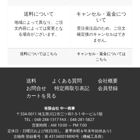
送料について
キャンセル・返金につ
いて
地域によって異なり、ご注
文内容によっては変更とな
受注発注品のため、ご注文
る場合がございます。
確定後のキャンセルはでき
ません。
送料についてはこちら
キャンセル・返金については
こちら
送料
よくある質問
会社概要
お問合せ
特定商取引表記
会員登録
カートを見る
有限会社 中一商事
〒334-0011 埼玉県川口市三ツ和1-5-1 中一ビル1階
TEL：048-288-1317 FAX：048-281-5827
営業時間：AM 10:00 ～ PM 7:00
定休日：日曜日および祝日(但し、夏季休暇＆年末年始休あり)
古物商 登録番号：第 431340018890号（機械工具商）