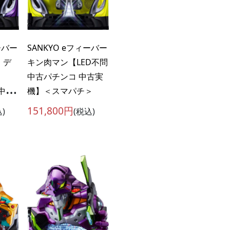
ーバー
SANKYO eフィーバー
・デ
キン肉マン【LED不問
中古パチンコ 中古実
 中古
機】＜スマパチ＞
機】
151,800円
)
(税込)