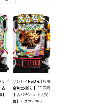
パリピ
サンセイR&D e牙狼黄
中古
金騎士極限【LED不問
機】
中古パチンコ 中古実
機】＜スマパチ＞