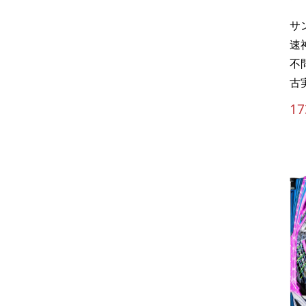
サ
速神
不
古
＞
17