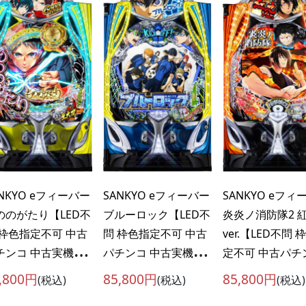
NKYO eフィーバー
SANKYO eフィーバー
SANKYO eフィ
ののがたり【LED不
ブルーロック【LED不
炎炎ノ消防隊2 
 枠色指定不可 中古
問 枠色指定不可 中古
ver.【LED不問 
チンコ 中古実機】
パチンコ 中古実機】
定不可 中古パチ
スマパチ＞
＜スマパチ＞
中古実機】＜ス
,800円
85,800円
85,800円
(税込)
(税込)
(税込)
チ＞