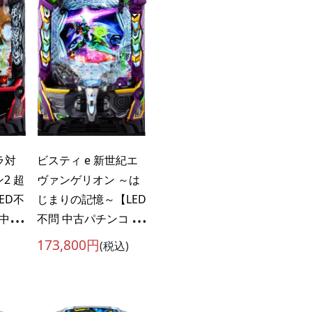
ラ対
ビスティ e 新世紀エ
2 超
ヴァンゲリオン ～は
ED不
じまりの記憶～【LED
 中古
不問 中古パチンコ 中
チ＞
古実機】＜スマパチ
173,800円
(税込)
＞