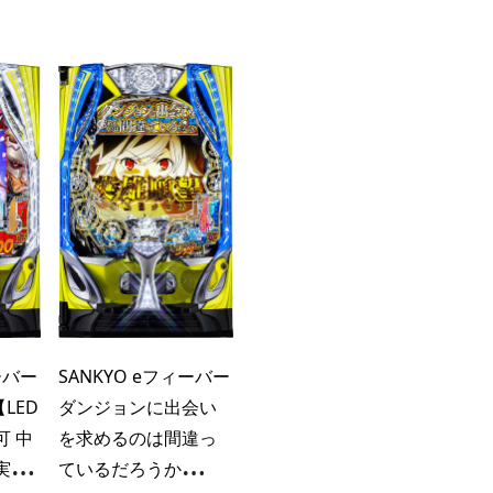
ーバー
SANKYO eフィーバー
LED
ダンジョンに出会い
可 中
を求めるのは間違っ
実
ているだろうか