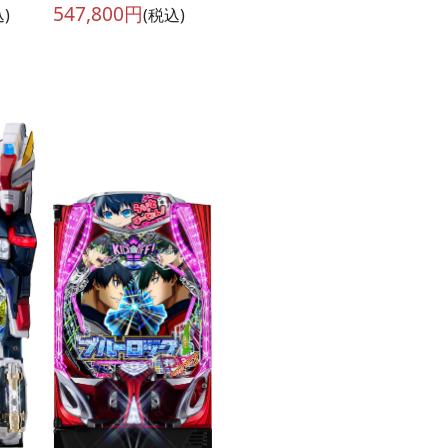
547,800円
)
(税込)