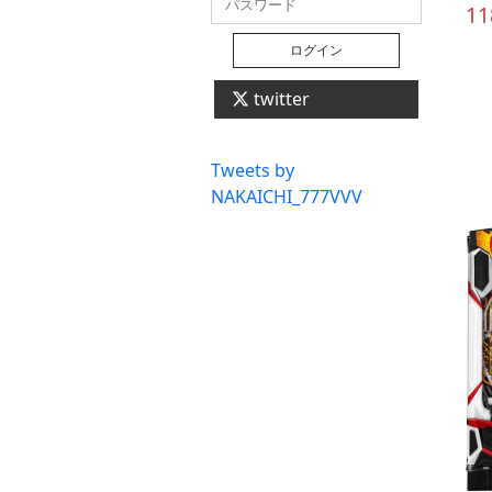
機
11
ログイン
twitter
Tweets by
NAKAICHI_777VVV