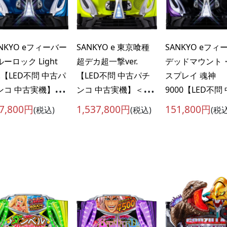
NKYO eフィーバー
SANKYO e 東京喰種
SANKYO eフィ
ーロック Light
超デカ超一撃ver.
デッドマウント
r.【LED不問 中古パ
【LED不問 中古パチ
スプレイ 魂神
ンコ 中古実機】＜
ンコ 中古実機】＜ス
9000【LED不問
マパチ＞
マパチ＞
パチンコ 中古実
7,800円
1,537,800円
151,800円
(税込)
(税込)
(税込
＜スマパチ＞