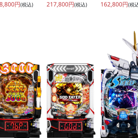
】＜スマパチ＞
＜スマパチ＞
8,800円
217,800円
162,800円
(税込)
(税込)
(税込